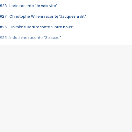
28 : Lorie raconte "Je vais vite"
#27 : Christophe Willem raconte "Jacques a dit"
#26 : Chimène Badi raconte "Entre nous"
#25 : Indochine raconte "3e sexe"
#24 : Zaho raconte "C'est chelou"
#23 : Patrick Bruel raconte "Au café des délices"
#22 : Kyo raconte "Le chemin"
#21 : Nolwenn Leroy raconte "Cassé"
#20 : Patrick Hernandez raconte "Born to be alive"
#19 : Lorie raconte "Près de moi"
#18 : Michael Jones raconte "A nos actes manqués" (avec Jean-Jacque
#17 : Khaled raconte "Aïcha"