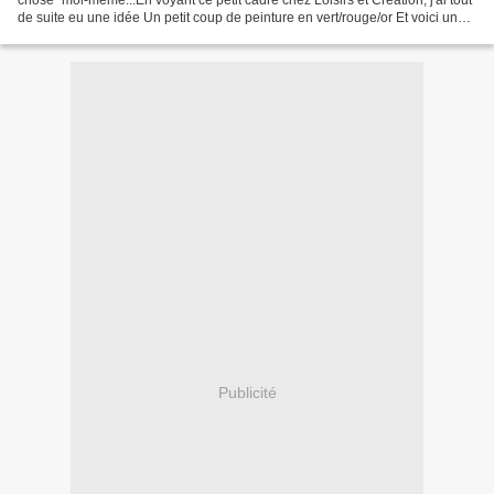
chose" moi-même...En voyant ce petit cadre chez Loisirs et Création, j'ai tout
de suite eu une idée Un petit coup de peinture en vert/rouge/or Et voici une
petite décoration de Noël...
Publicité