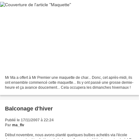
Mr Ma a offert à Mr Premier une maquette de char... Donc, cet après-midi, ils
ont ensemble commencé cette maquette... Ils y ont passé une grosse demie-
heure et ça avance doucement... Cela occupera les dimanches hivernaux !
Balconage d'hiver
Publié le 17/11/2007 à 22:24
Par
ma_flv
Début novembre, nous avons planté quelques bulbes achetés via l'école