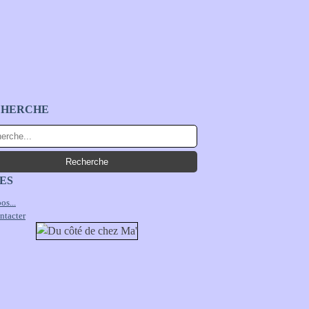
CHERCHE
ES
os...
ntacter