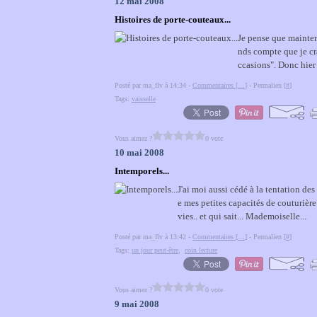
12 mai 2008
Histoires de porte-couteaux...
Je pense que maintena
nds compte que je cr
ccasions". Donc hier 
Posté par ma_flv à 14:34 -
Commentaires [
…
]
- Permalien [
#
]
Tags:
vaisselle
Vous aimez ?
0 vote
10 mai 2008
Intemporels...
J'ai moi aussi cédé à la tentation de
e mes petites capacités de couturièr
vies.. et qui sait... Mademoiselle...
Posté par ma_flv à 13:42 -
Commentaires [
…
]
- Permalien [
#
]
Tags:
un jour peut-être
,
coin lecture
Vous aimez ?
0 vote
9 mai 2008