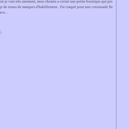
ù je vais très rarement, mon chemin a croisé une petite boutique qui pro
e de tissus de marques d'habillement.. J'ai craqué pour une cotonnade fle
nce...