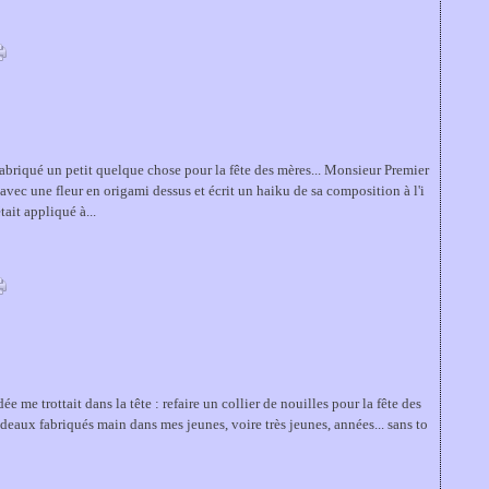
abriqué un petit quelque chose pour la fête des mères... Monsieur Premier
e avec une fleur en origami dessus et écrit un haiku de sa composition à l'i
ait appliqué à...
ée me trottait dans la tête : refaire un collier de nouilles pour la fête des
cadeaux fabriqués main dans mes jeunes, voire très jeunes, années... sans to