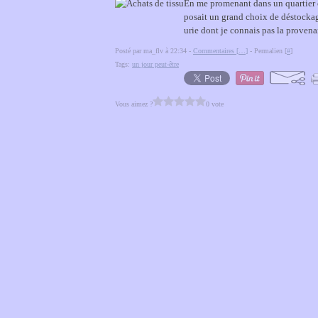
En me promenant dans un quartier o
posait un grand choix de déstockag
urie dont je connais pas la provena
Posté par ma_flv à 22:34 -
Commentaires [
…
]
- Permalien [
#
]
Tags:
un jour peut-être
Vous aimez ?
0 vote