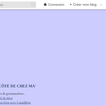
Connexion
+
Créer mon blog
CÔTÉ DE CHEZ MA'
es & gourmandises...
il du blog
 un blog avec CanalBlog