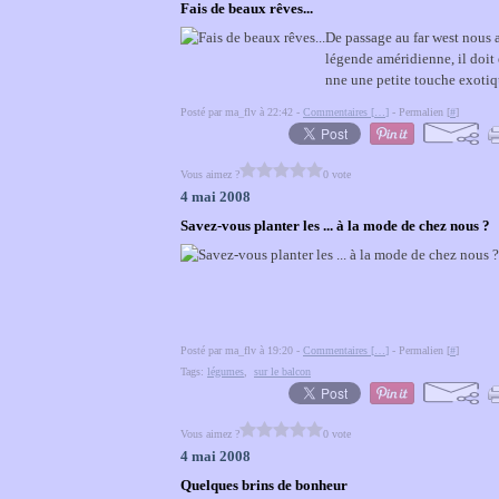
Fais de beaux rêves...
De passage au far west nous
légende améridienne, il doit 
nne une petite touche exotiqu
Posté par ma_flv à 22:42 -
Commentaires [
…
]
- Permalien [
#
]
Vous aimez ?
0 vote
4 mai 2008
Savez-vous planter les ... à la mode de chez nous ?
Posté par ma_flv à 19:20 -
Commentaires [
…
]
- Permalien [
#
]
Tags:
légumes
,
sur le balcon
Vous aimez ?
0 vote
4 mai 2008
Quelques brins de bonheur