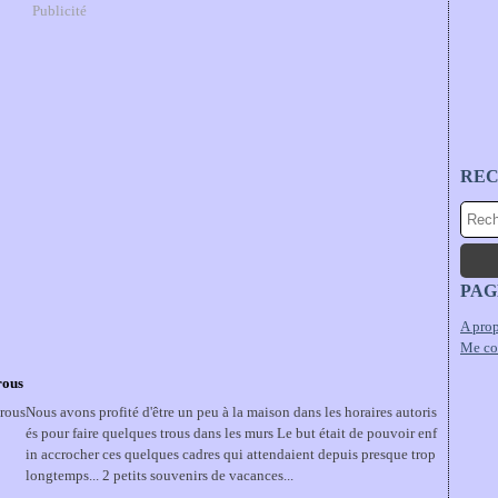
Publicité
RE
PAG
A prop
Me co
trous
Nous avons profité d'être un peu à la maison dans les horaires autoris
és pour faire quelques trous dans les murs Le but était de pouvoir enf
in accrocher ces quelques cadres qui attendaient depuis presque trop
longtemps... 2 petits souvenirs de vacances...