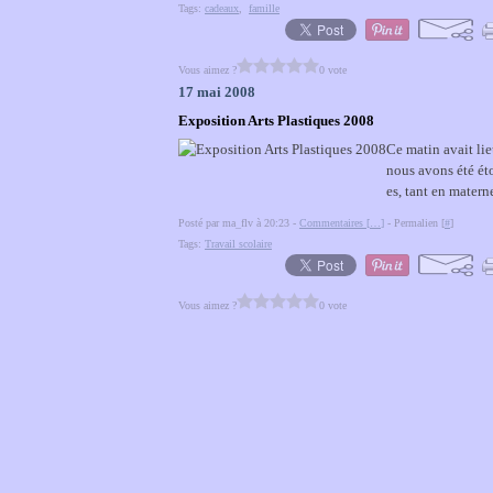
Tags:
cadeaux
,
famille
Vous aimez ?
0 vote
17 mai 2008
Exposition Arts Plastiques 2008
Ce matin avait lie
nous avons été éto
es, tant en matern
Posté par ma_flv à 20:23 -
Commentaires [
…
]
- Permalien [
#
]
Tags:
Travail scolaire
Vous aimez ?
0 vote