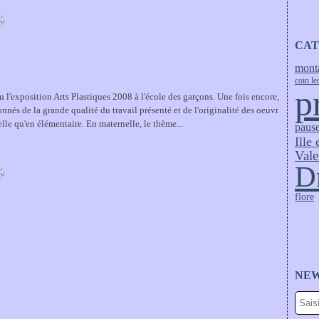
CAT
mont
coin le
p
u l'exposition Arts Plastiques 2008 à l'école des garçons. Une fois encore,
nnés de la grande qualité du travail présenté et de l'originalité des oeuvr
elle qu'en élémentaire. En maternelle, le thème...
pause
Ille 
Vale
D
flore
NE