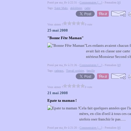
Posté par ma_flv à 22:31 -
Commentaires [
…
]
- Permalien [
#
]
Tags:
Saint Malo
,
abécédaire
,
cadre
Vous aimez ?
0 vote
25 mai 2008
"Bonne Fête Maman"
Les enfants avaient chacun f
avait fait en classe une cart
ntérieur.Monsieur Second s'ét
Posté par ma_flv à 21:26 -
Commentaires [
…
]
- Permalien [
#
]
Tags:
cadeaux
,
Travail scolaire
,
famille
Vous aimez ?
0 vote
21 mai 2008
Epate ta maman !
Cela fait quelques années que l'id
mères, en clin d'oeil à tous ces 
utefois oser franchir le pas......
Posté par ma_flv à 21:20 -
Commentaires [
…
]
- Permalien [
#
]