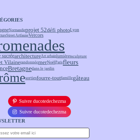
ÉGORIES
projet 52
défi photo
agne
Lyon
Normandie
Vercors
cture
Street Art
faune
romenades
 sucrée
architecture
lumières
sculpture
Art urbain
fleurs
et Vilaine
mer
Noël
randonnée
Paris
Bretagne
nce
dans le jardin
rôme
fourre-tout
gâteau
sorties
famille
Suivre ducotedechezma
Suivre ducotedechezma
WSLETTER