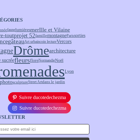
ÉGORIES
mer
Ille et Vilaine
nnée
lumières
faune
re-tout
projet 52
montagne
sorties
famille
Paris
nce
gâteau
Vercors
Art urbain
coin lecture
Drôme
tagne
architecture
fleurs
 sucrée
flore
Noël
Normandie
romenades
Lyon
 photo
sculpture
Street Art
dans le jardin
Suivre ducotedechezma
Suivre ducotedechezma
WSLETTER