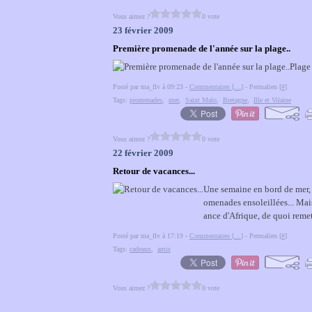
Vous aimez ?
0 vote
23 février 2009
Première promenade de l'année sur la plage..
Plage
Posté par ma_flv à 09:23 -
Commentaires [
…
]
- Permalien [
#
]
Tags:
promenades
,
mer
,
Saint Malo
,
Bretagne
,
Ille et Vilaine
Vous aimez ?
0 vote
22 février 2009
Retour de vacances...
Une semaine en bord de mer, c
omenades ensoleillées... Mais
ance d'Afrique, de quoi remett
Posté par ma_flv à 17:19 -
Commentaires [
…
]
- Permalien [
#
]
Tags:
cadeaux
,
amis
Vous aimez ?
0 vote