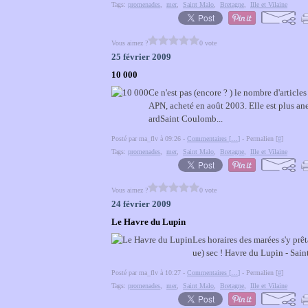
Tags:
promenades
,
mer
,
Saint Malo
,
Bretagne
,
Ille et Vilaine
Vous aimez ?
0 vote
25 février 2009
10 000
Ce n'est pas (encore ? ) le nombre d'article
APN, acheté en août 2003. Elle est plus an
ardSaint Coulomb...
Posté par ma_flv à 09:26 -
Commentaires [
…
]
- Permalien [
#
]
Tags:
promenades
,
mer
,
Saint Malo
,
Bretagne
,
Ille et Vilaine
Vous aimez ?
0 vote
24 février 2009
Le Havre du Lupin
Les horaires des marées s'y prê
ue) sec ! Havre du Lupin - Sai
Posté par ma_flv à 10:27 -
Commentaires [
…
]
- Permalien [
#
]
Tags:
promenades
,
mer
,
Saint Malo
,
Bretagne
,
Ille et Vilaine