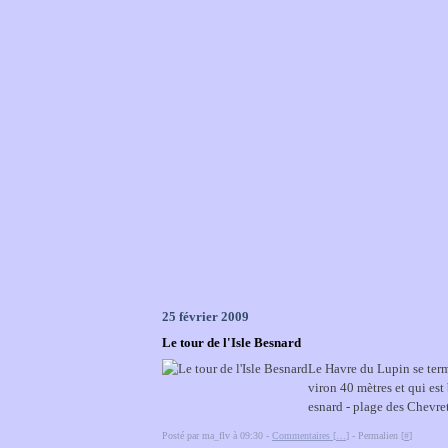
25 février 2009
Le tour de l'Isle Besnard
Le Havre du Lupin se term
viron 40 mètres et qui est
esnard - plage des Chevre
Posté par ma_flv à 09:30 -
Commentaires [
…
]
- Permalien [
#
]