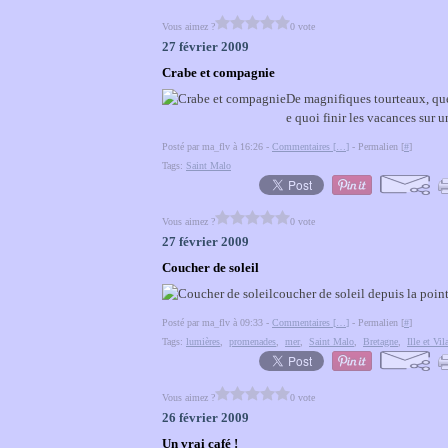
Vous aimez ?
0 vote
27 février 2009
Crabe et compagnie
De magnifiques tourteaux, que
e quoi finir les vacances sur u
Posté par ma_flv à 16:26 -
Commentaires [
…
]
- Permalien [
#
]
Tags:
Saint Malo
Vous aimez ?
0 vote
27 février 2009
Coucher de soleil
coucher de soleil depuis la poin
Posté par ma_flv à 09:33 -
Commentaires [
…
]
- Permalien [
#
]
Tags:
lumières
,
promenades
,
mer
,
Saint Malo
,
Bretagne
,
Ille et Vil
Vous aimez ?
0 vote
26 février 2009
Un vrai café !