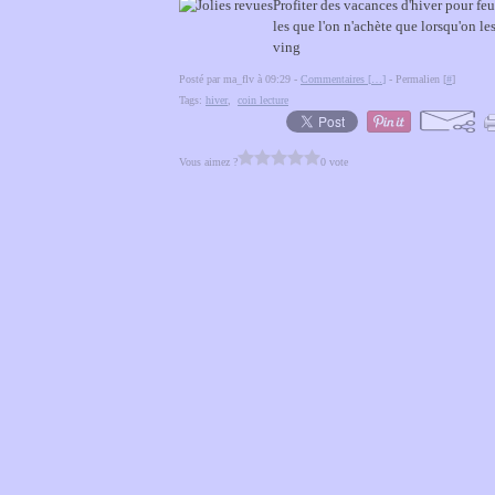
Profiter des vacances d'hiver pour feu
les que l'on n'achète que lorsqu'on l
ving
Posté par ma_flv à 09:29 -
Commentaires [
…
]
- Permalien [
#
]
Tags:
hiver
,
coin lecture
Vous aimez ?
0 vote