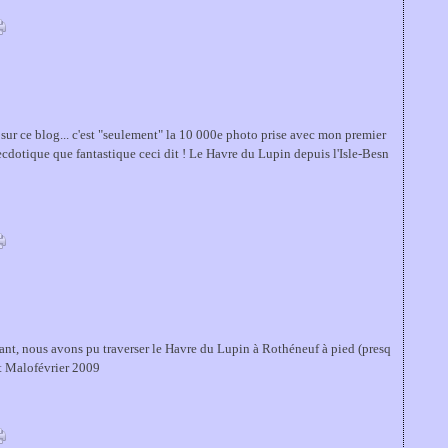
s sur ce blog... c'est "seulement" la 10 000e photo prise avec mon premier
ecdotique que fantastique ceci dit ! Le Havre du Lupin depuis l'Isle-Besn
tant, nous avons pu traverser le Havre du Lupin à Rothéneuf à pied (presq
nt Malofévrier 2009