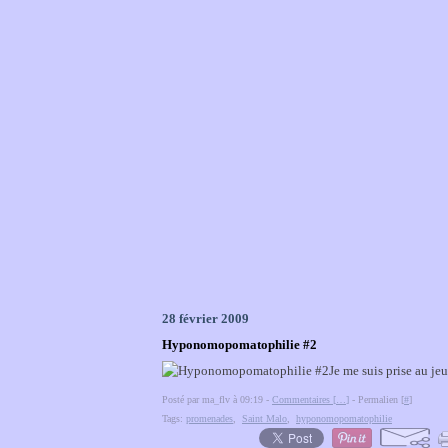
28 février 2009
Hyponomopomatophilie #2
Je me suis prise au je
Posté par ma_flv à 09:19 -
Commentaires [
…
]
- Permalien [
#
]
Tags:
promenades
,
Saint Malo
,
hyponomopomatophilie