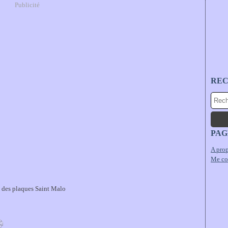
Publicité
RE
PAG
A prop
Me co
u des plaques Saint Malo