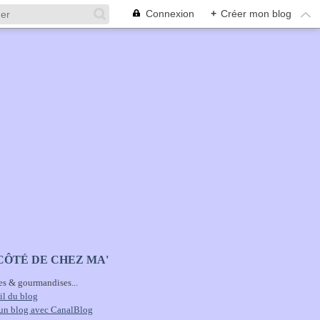
Connexion
+
Créer mon blog
CÔTÉ DE CHEZ MA'
es & gourmandises...
il du blog
 un blog avec CanalBlog