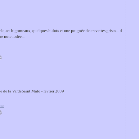
lques bigorneaux, quelques bulots et une poignée de crevettes grises... d
ne note iodée...
te de la VardeSaint Malo - février 2009
aine