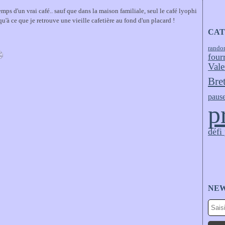
emps d'un vrai café.. sauf que dans la maison familiale, seul le café lyophi
squ'à ce que je retrouve une vieille cafetière au fond d'un placard !
CAT
rando
four
Vale
Bre
pause
p
défi
NE