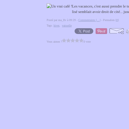
Les vacances, c'est aussi prendre le t
lisé semblait avoir droit de cité... ju
Posté par ma_flv à 09:29 -
Commentaires [
…
]
- Permalien [
#
]
Tags:
hiver
,
vaisselle
Vous aimez ?
0 vote