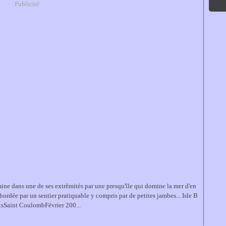
Publicité
ine dans une de ses extrêmités par une presqu'île qui domine la mer d'en
 bordée par un sentier pratiquable y compris par de petites jambes... Isle B
tsSaint CoulombFévrier 200...