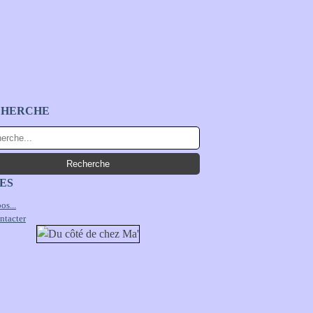
CHERCHE
ES
os...
ntacter