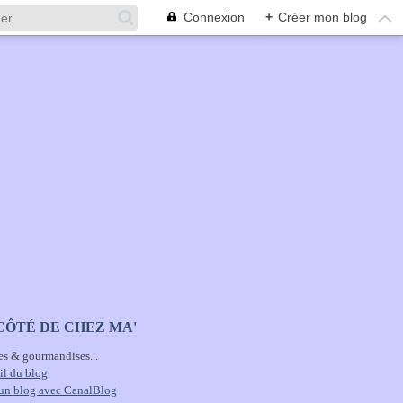
Connexion
+
Créer mon blog
CÔTÉ DE CHEZ MA'
es & gourmandises...
il du blog
 un blog avec CanalBlog