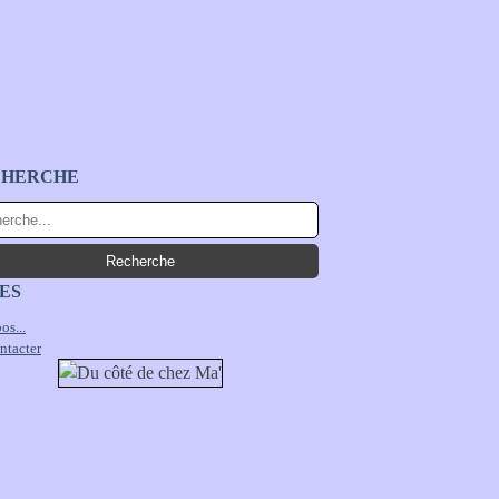
CHERCHE
ES
os...
ntacter