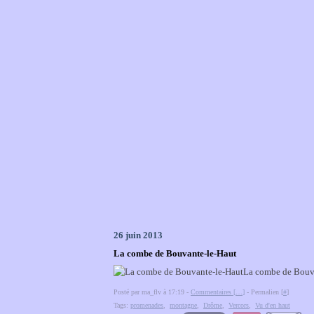
26 juin 2013
La combe de Bouvante-le-Haut
La combe de Bouva
Posté par ma_flv à 17:19 -
Commentaires [
…
]
- Permalien [
#
]
Tags:
promenades
,
montagne
,
Drôme
,
Vercors
,
Vu d'en haut