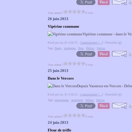
Vous aimez ?
0 vote
26 juin 2013
Vipérine commune
Vipérine commune - dans le Ver
Posté par ma_flv à 06:57 -
Commentaires [
…
]
- Permalien [
#
]
Tags:
fleurs
,
montagne
,
flore
,
Drôme
,
Vercors
Vous aimez ?
0 vote
25 juin 2013
Dans le Vercors
Depuis Vassieux-en-Vercors - Drôm
Posté par ma_flv à 06:22 -
Commentaires [
…
]
- Permalien [
#
]
Tags:
promenades
,
montagne
,
Drôme
,
Vercors
Vous aimez ?
0 vote
24 juin 2013
Fleur de trèfle