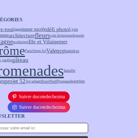
ÉGORIES
re-tout
pause sucrée
défi photo
Lyon
faune
fleurs
architecture
agne
randonnée
coin lecture
tagne
Ille et Vilaine
mer
sculpture
rôme
Valence
lumières
Paris
Street Art
gâteau
e jardin
romenades
famille
projet 52
ors
flore
Noël
sorties
Art urbain
Normandie
Suivre ducotedechezma
Suivre ducotedechezma
WSLETTER