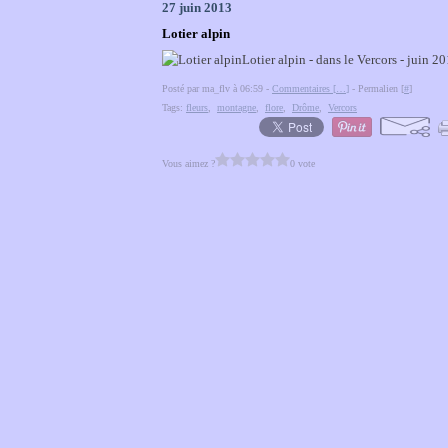
27 juin 2013
Lotier alpin
Lotier alpin - dans le Vercors - juin 2
Posté par ma_flv à 06:59 -
Commentaires [
…
]
- Permalien [
#
]
Tags:
fleurs
,
montagne
,
flore
,
Drôme
,
Vercors
Vous aimez ?
0 vote