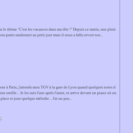
sur le thème "C'est les vacances dans ma tête !" Depuis ce matin, une pluie
ns partir randonner au petit jour mais il nous a fallu revoir nos...
nt à Paris, j'attends mon TGV à la gare de Lyon quand quelques notes d
on oreille... Je les suis l'une après l'autre, et arrive devant un piano où un
lace et joue quelque mélodie... J'ai un peu...