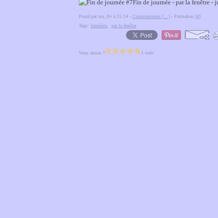
Fin de journée - par la fenêtre - 
Posté par ma_flv à 15:14 -
Commentaires [
…
]
- Permalien [
#
]
Tags:
lumières
,
par la fenêtre
Vous aimez ?
1 vote