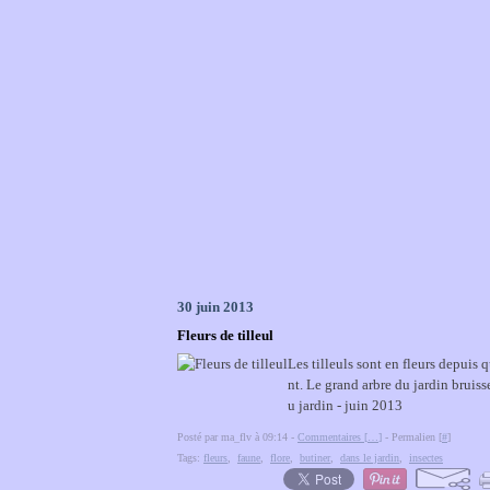
30 juin 2013
Fleurs de tilleul
Les tilleuls sont en fleurs depuis 
nt. Le grand arbre du jardin bruiss
u jardin - juin 2013
Posté par ma_flv à 09:14 -
Commentaires [
…
]
- Permalien [
#
]
Tags:
fleurs
,
faune
,
flore
,
butiner
,
dans le jardin
,
insectes