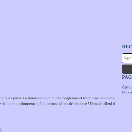
RE
PAG
A prop
Me co
quelques jours. La floraison ne dure pas longtemps et les butineurs le save
e de leur bourdonnement à plusieurs mètres de distance ! Dans le tilleul d