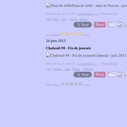
Fleur de trèfle - dans le Vercors - ju
Posté par ma_flv à 17:04 -
Commentaires [
…
]
- Permalien [
#
]
Tags:
fleurs
,
flore
,
Drôme
,
Vercors
Vous aimez ?
1 vote
24 juin 2013
Chabeuil #8 - Fin de journée
Chabeuil - juin 2013
Posté par ma_flv à 06:18 -
Commentaires [
…
]
- Permalien [
#
]
Tags:
lumières
,
lune
,
Drôme
,
Chabeuil
Vous aimez ?
0 vote