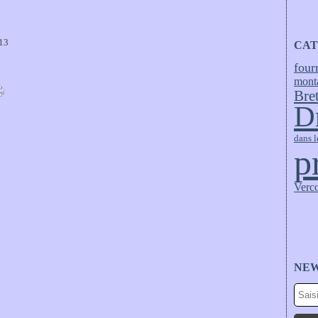
013
CAT
four
mont
Bre
D
dans l
p
Verc
NE