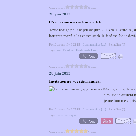
Vous aimez ?
0 vote
28 juin 2013
C'est les vacances dans ma tête
Texte rédigé pour le jeu de juin 2013 de l'Ecritoire, 
battante martèle les carreaux de la fenêtre. Nous devio
Posté par ma_flv à 22:15 -
Commentaires [
…
]
- Permalien [
#
]
Tags:
jeux d'écriture
,
Ecritoire de Lise
Vous aimez ?
0 vote
28 juin 2013
Invitation au voyage.. musical
Mardi, en déplaceme
e musique attirent m
jeune homme a pris p
Posté par ma_flv à 07:15 -
Commentaires [
…
]
- Permalien [
#
]
Tags:
Paris
,
musique
Vous aimez ?
1 vote