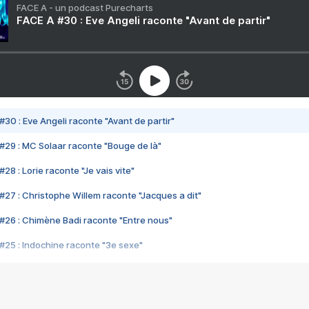
FACE A - un podcast Purecharts
FACE A #30 : Eve Angeli raconte "Avant de partir"
#30 : Eve Angeli raconte "Avant de partir"
#29 : MC Solaar raconte "Bouge de là"
28 : Lorie raconte "Je vais vite"
#27 : Christophe Willem raconte "Jacques a dit"
#26 : Chimène Badi raconte "Entre nous"
#25 : Indochine raconte "3e sexe"
#24 : Zaho raconte "C'est chelou"
#23 : Patrick Bruel raconte "Au café des délices"