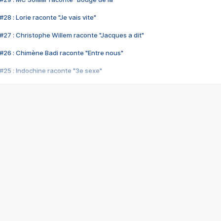
28 : Lorie raconte "Je vais vite"
#27 : Christophe Willem raconte "Jacques a dit"
#26 : Chimène Badi raconte "Entre nous"
#25 : Indochine raconte "3e sexe"
#24 : Zaho raconte "C'est chelou"
#23 : Patrick Bruel raconte "Au café des délices"
#22 : Kyo raconte "Le chemin"
#21 : Nolwenn Leroy raconte "Cassé"
#20 : Patrick Hernandez raconte "Born to be alive"
#19 : Lorie raconte "Près de moi"
#18 : Michael Jones raconte "A nos actes manqués" (avec Jean-Jacque
#17 : Khaled raconte "Aïcha"