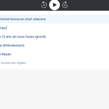
nsformé l’ennui en chef-d’œuvre
 DayZ
 a 13 ans (et vous l'avez ignoré)
e (littéralement)
im Rayan
 toutes les règles
s les jeux vidéo
us choquant de Rockstar ? - Le scandale BULLY
e plus moche de Steam
du RÊVE tourne au CAUCHEMAR
pendant 8 heures