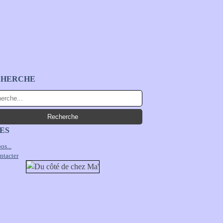
CHERCHE
ES
os...
ntacter