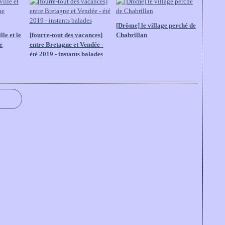
[Drôme] le village perché de
le et le
[fourre-tout des vacances]
Chabrillan
e
entre Bretagne et Vendée -
été 2019 - instants balades