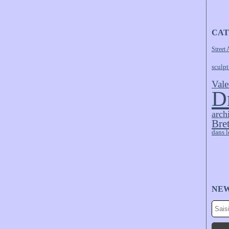
CAT
Street 
sculpt
Vale
D
arch
Bre
dans l
NE