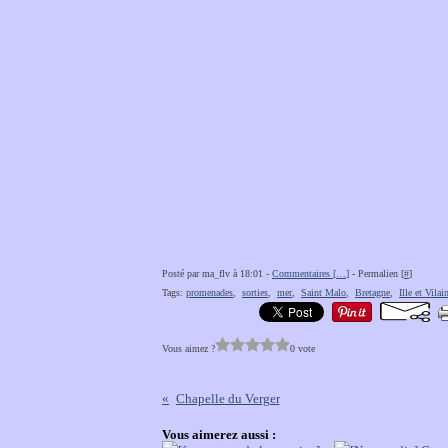
Posté par ma_flv à 18:01 -
Commentaires [
…
]
- Permalien [
#
]
Tags:
promenades
,
sorties
,
mer
,
Saint Malo
,
Bretagne
,
Ille et Vilai
Vous aimez ?
0 vote
Chapelle du Verger
Vous aimerez aussi :