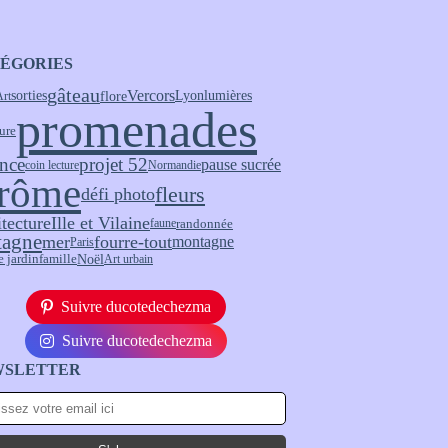
ÉGORIES
gâteau
Vercors
flore
sorties
Lyon
lumières
Art
promenades
ure
nce
projet 52
pause sucrée
coin lecture
Normandie
rôme
fleurs
défi photo
itecture
Ille et Vilaine
randonnée
faune
tagne
fourre-tout
mer
montagne
Paris
Noël
e jardin
famille
Art urbain
Suivre ducotedechezma
Suivre ducotedechezma
WSLETTER