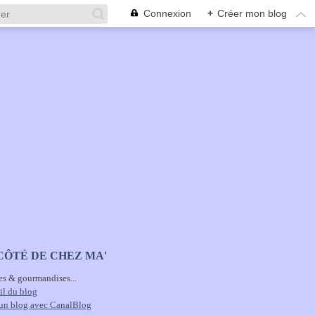
Connexion
+
Créer mon blog
CÔTÉ DE CHEZ MA'
es & gourmandises...
il du blog
 un blog avec CanalBlog