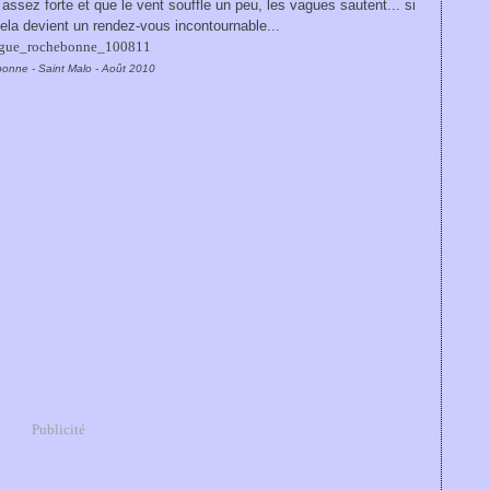
ssez forte et que le vent souffle un peu, les vagues sautent... si
cela devient un rendez-vous incontournable...
onne - Saint Malo - Août 2010
Publicité