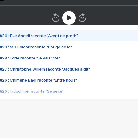
#30 : Eve Angeli raconte "Avant de partir"
#29 : MC Solaar raconte "Bouge de là"
28 : Lorie raconte "Je vais vite"
#27 : Christophe Willem raconte "Jacques a dit"
#26 : Chimène Badi raconte "Entre nous"
#25 : Indochine raconte "3e sexe"
#24 : Zaho raconte "C'est chelou"
#23 : Patrick Bruel raconte "Au café des délices"
#22 : Kyo raconte "Le chemin"
#21 : Nolwenn Leroy raconte "Cassé"