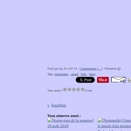
Posté par ma_flv à 07:14 -
Commentaires [
…
]
- Permalien [
#
]
Tags:
promenades
,
canard
,
Paris
,
faune
Vous aimez ?
0 vote
Equilibre
Vous aimerez aussi :