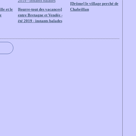
[Drôme] le village perché de
le et le
[fourre-tout des vacances]
Chabrillan
e
entre Bretagne et Vendée -
été 2019 - instants balades