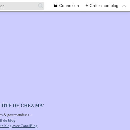
Connexion
+
Créer mon blog
CÔTÉ DE CHEZ MA'
es & gourmandises...
il du blog
 un blog avec CanalBlog