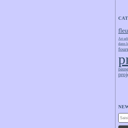
CAT
fleu
Art ur
dans l
four
p
pause
proj
NE