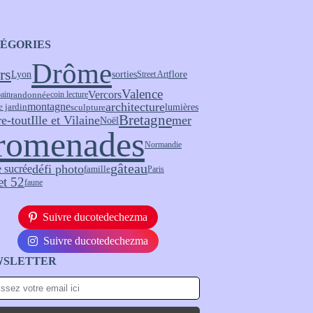
ÉGORIES
Drôme
rs
flore
Lyon
sorties
Street Art
Valence
Vercors
randonnée
bain
coin lecture
architecture
montagne
sculpture
lumières
e jardin
Bretagne
re-tout
Ille et Vilaine
mer
Noël
romenades
Normandie
gâteau
 sucrée
défi photo
famille
Paris
et 52
faune
Suivre ducotedechezma
Suivre ducotedechezma
WSLETTER