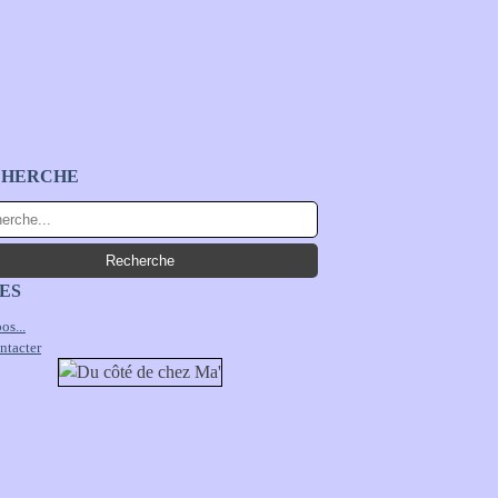
CHERCHE
ES
os...
ntacter