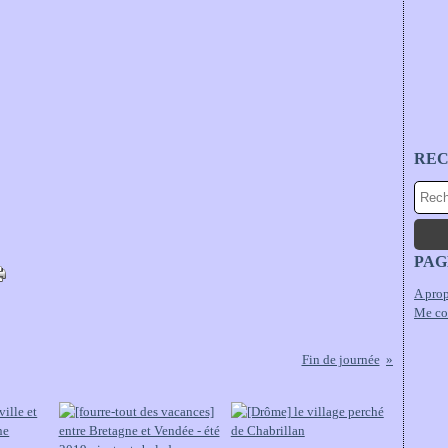
RE
PAG
A prop
Me co
Fin de journée