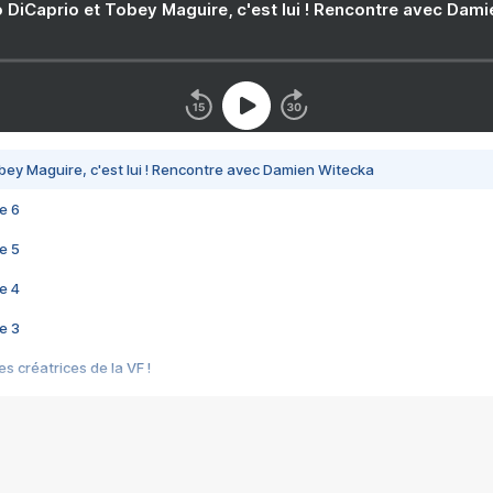
 DiCaprio et Tobey Maguire, c'est lui ! Rencontre avec Dam
bey Maguire, c'est lui ! Rencontre avec Damien Witecka
e 6
e 5
e 4
e 3
s créatrices de la VF !
e 2
e 1
e Mektoub My Love arrive enfin ! Rencontre avec Shaïn Boumedine et Sal