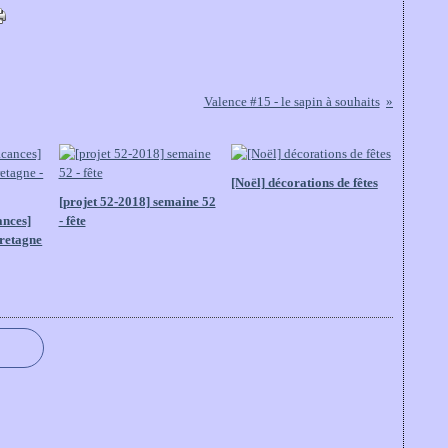
Valence #15 - le sapin à souhaits
[Noël] décorations de fêtes
[projet 52-2018] semaine 52
ances]
- fête
Bretagne