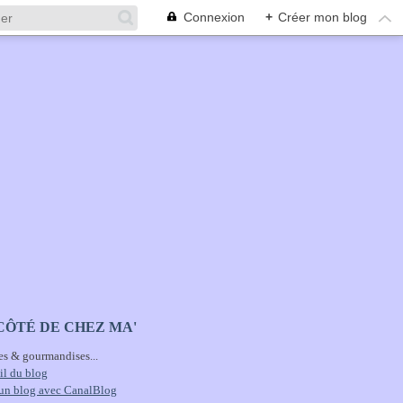
Connexion
+
Créer mon blog
CÔTÉ DE CHEZ MA'
es & gourmandises...
il du blog
 un blog avec CanalBlog