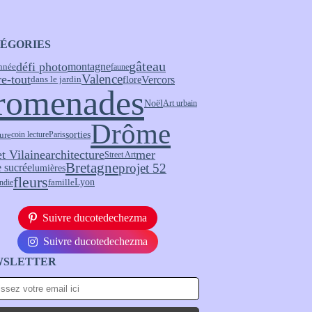
ÉGORIES
gâteau
défi photo
montagne
nnée
faune
Valence
re-tout
Vercors
flore
dans le jardin
romenades
Noël
Art urbain
Drôme
ure
sorties
coin lecture
Paris
et Vilaine
architecture
mer
Street Art
Bretagne
projet 52
 sucrée
lumières
fleurs
Lyon
ndie
famille
Suivre ducotedechezma
Suivre ducotedechezma
WSLETTER