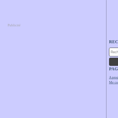
Publicité
RE
PAG
A prop
Me co