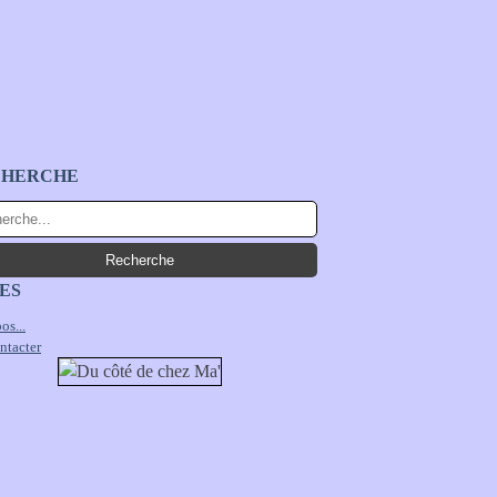
CHERCHE
ES
os...
ntacter