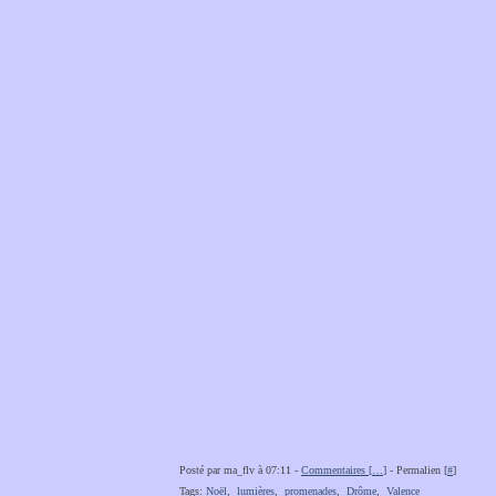
Posté par ma_flv à 07:11 -
Commentaires [
…
]
- Permalien [
#
]
Tags:
Noël
,
lumières
,
promenades
,
Drôme
,
Valence