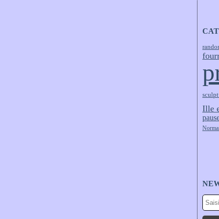
CAT
rando
four
p
sculpt
Ille 
pause
Norma
NE