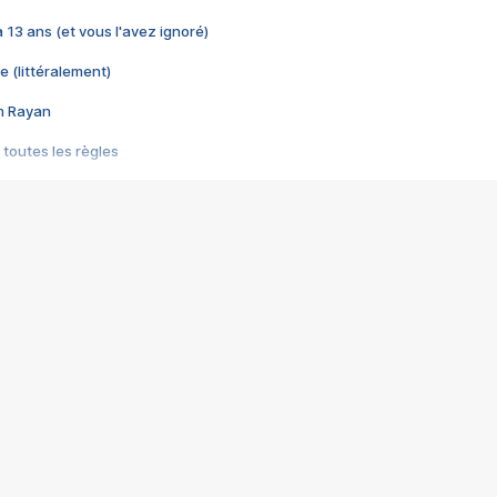
 a 13 ans (et vous l'avez ignoré)
e (littéralement)
im Rayan
 toutes les règles
s les jeux vidéo
us choquant de Rockstar ? - Le scandale BULLY
e plus moche de Steam
du RÊVE tourne au CAUCHEMAR
pendant 8 heures
it… à tort
umiliés par un jeu vidéo
ire - Final Fantasy 8