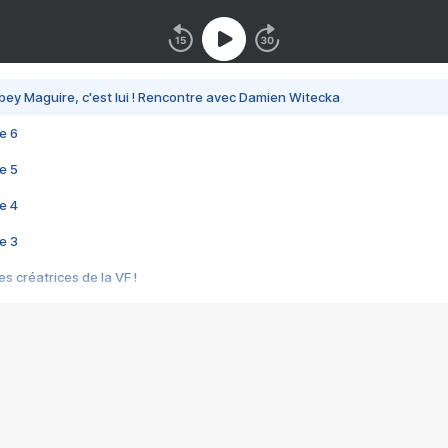
bey Maguire, c'est lui ! Rencontre avec Damien Witecka
e 6
e 5
e 4
e 3
s créatrices de la VF !
e 2
e 1
e Mektoub My Love arrive enfin ! Rencontre avec Shaïn Boumedine et Sal
i : après Toni en famille