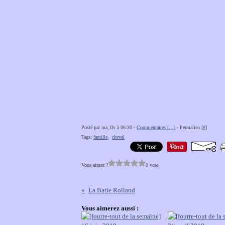
Posté par ma_flv à 06:30 -
Commentaires [
…
]
- Permalien [
#
]
Tags:
famille
,
cheval
Vous aimez ?
0 vote
La Batie Rolland
Vous aimerez aussi :