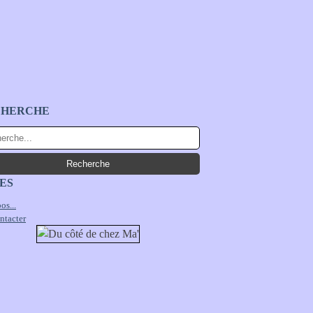
CHERCHE
ES
os...
ntacter