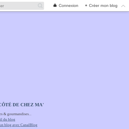
Connexion
+
Créer mon blog
CÔTÉ DE CHEZ MA'
es & gourmandises...
il du blog
 un blog avec CanalBlog