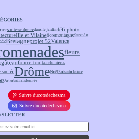
ÉGORIES
mer
défi photo
sorties
sculpture
dans le jardin
itecture
Ille et Vilaine
montagne
flore
Street Art
Bretagne
Valence
projet 52
ndie
romenades
fleurs
gâteau
fourre-tout
lumières
e
faune
Drôme
 sucrée
Noël
Paris
coin lecture
ors
randonnée
Art urbain
Suivre ducotedechezma
Suivre ducotedechezma
WSLETTER