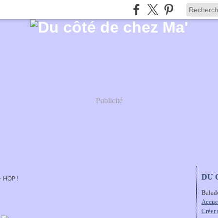
Publicité
DU 
>
HOP !
Balad
Accue
Créer