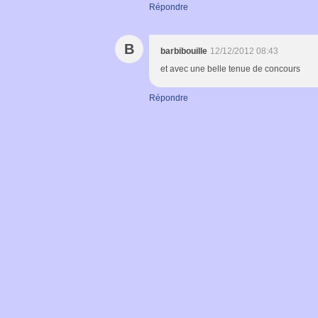
Répondre
B
barbibouille
12/12/2012 08:43
et avec une belle tenue de concours
Répondre