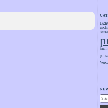
CAT
Lyon
arch
Norma
p
famill
pause
Verc
NE