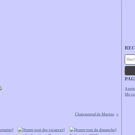
RE
PAG
A prop
Me co
Chateauneuf de Mazenc