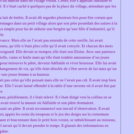
 un marché dans un village voisin. Certes, elle s’appelait Adélaïde et
llé. Il s’était caché à quelques pas de la place du village, attendant que les
u lait de brebis. Il avait dû regarder plusieurs fois pour être certain que
fromages dans un petit village alors que son père possédait des usines à la
us simple pour lui de séduire une bergère qu’une fille d’industriel, qu’il
le.
’avance. Mais elle ne l’avait pas entendu de cette oreille, lui avait
onnu, qu’elle n’était plus celle qu’il avait cotoyée. Et chacun des mots
 poignard. Elle devait se tromper, elle était son Eloïse. Avec une patience
cielle, vaine et futile mais qu’elle était tombée amoureuse d’un jeune
e pour retrouver le pâtre, devenir Adélaïde et vivre heureuse. Elle lui avait
changement de vie, qu’elle était désolée de s’être servie de lui mais qu’un
er une jeune femme à sa hauteur.
tait pas celui qu’elle pensait mais elle ne l’avait pas crû. Il avait trop bien
. Elle l’avait laissé effondré à la table d’une taverne où il avait fini par
re.
au, péniblement, il s’était relevé. Il s’était dirigé vers la colline en se
l avait trouvé la masure où Adélaïde et son pâtre dormaient.
 aurait un pâtre. Il avait recommencé son travail d’observation. Il avait
r, appris les soins du troupeau et le jeu des doigts sur la cornemuse.
nt et braconnant dans le petit bois voisin, se rafraîchissant au ruisseau,
l savait qu’il devait prendre le temps. Il glanait des informations en
pâtre.