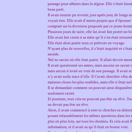
passage pour affaires dans la région. Elle s’était lais
beau parti.
Il avait ensuite pu revenir, jour après jour, de longs m
voyait rien. Elle avait d’autres projets que d’épouser u
comptait sur la diversion proposée par ce jeune homm
Plusieurs jours de suite, elle lui avait fait porter un b
Elle avait fait croire à sa mère qu’il s’en était retourn
Elle était alors partie sous ce prétexte en voyage.
N’ayant plus de nouvelles, il s’était inquiété et s’éta
monde.
Nul ne savait où elle était partie. Il allait devoir men
Il avait questionné ses amies, mais aucune ne savait où
mais aucun n’avait eu vent de son passage. Il avait re
n’y avait nulle trace d’elle. Il l’avait cherchée vêtu
maisons closes les plus sordides, mais elle n’était nul
Il se demandait comment on pouvait ainsi disparaître
seulement existé.
Et pourtant, tout cela ne pouvait pas être un rêve. To
ne devait pas être un rêve.
Alors, il avait commencé à errer et chercher en dehors
posant inlassablement les mêmes questions dans les tav
plus en plus loin, sur tous les chemins. Et cela avait
information, et il avait su qu’il était en bonne voie.