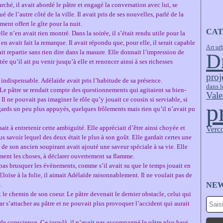
rché, il avait abordé le pâtre et engagé la conversation avec lui, se
de l’autre côté de la ville. Il avait pris de ses nouvelles, parlé de la
ment offert le gîte pour la nuit.
CAT
elle n’en avait rien montré. Dans la soirée, il s’était rendu utile pour la
i en avait fait la remarque. Il avait répondu que, pour elle, il serait capable
Art ur
ait repartie sans rien dire dans la masure. Elle donnait l’impression de
D
lattée qu’il ait pu venir jusqu’à elle et renoncer ainsi à ses richesses
proj
u indispensable. Adélaïde avait pris l’habitude de sa présence.
dans l
 Le pâtre se rendait compte des questionnements qui agitaient sa bien-
Vale
Il ne pouvait pas imaginer le rôle qu’y jouait ce cousin si serviable, si
p
regards un peu plus appuyés, quelques frôlements mais rien qu’il n’avait pu
isait à entretenir cette ambiguïté. Elle appréciait d’être ainsi choyée et
Verc
lus savoir lequel des deux était le plus à son goût. Elle gardait certes une
n de son ancien soupirant avait ajouté une saveur spéciale à sa vie. Elle
ement les choses, à déclarer ouvertement sa flamme.
it pas brusquer les évènements, comme s’il avait su que le temps jouait en
 Eloïse à la folie, il aimait Adélaïde raisonnablement. Il ne voulait pas de
.
NE
t le chemin de son coeur. Le pâtre devenait le dernier obstacle, celui qui
ar s’attacher au pâtre et ne pouvait plus provoquer l’accident qui aurait
 de conscience. Ce jour-là, il n’avait pas accompagné le pâtre plus haut