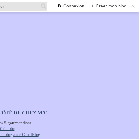
Connexion
+
Créer mon blog
CÔTÉ DE CHEZ MA'
es & gourmandises...
il du blog
 un blog avec CanalBlog