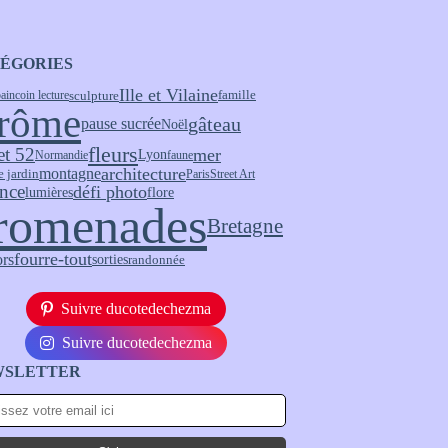
ÉGORIES
Ille et Vilaine
sculpture
bain
coin lecture
famille
rôme
gâteau
pause sucrée
Noël
fleurs
et 52
mer
Lyon
Normandie
faune
architecture
montagne
e jardin
Paris
Street Art
nce
défi photo
flore
lumières
romenades
Bretagne
fourre-tout
ors
sorties
randonnée
Suivre ducotedechezma
Suivre ducotedechezma
WSLETTER