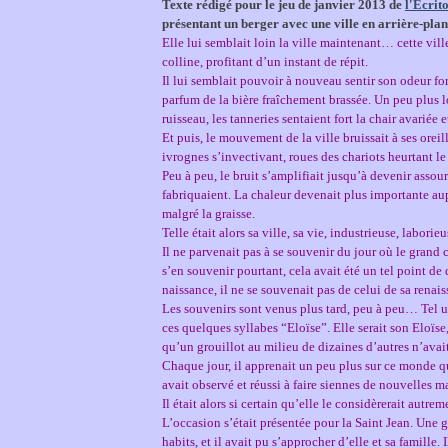
Texte rédigé pour le jeu de janvier 2013 de
l'Ecrit
présentant un berger avec une ville en arrière-plan
Elle lui semblait loin la ville maintenant… cette ville
colline, profitant d’un instant de répit.
Il lui semblait pouvoir à nouveau sentir son odeur for
parfum de la bière fraîchement brassée. Un peu plus lo
ruisseau, les tanneries sentaient fort la chair avariée e
Et puis, le mouvement de la ville bruissait à ses orei
ivrognes s’invectivant, roues des chariots heurtant l
Peu à peu, le bruit s’amplifiait jusqu’à devenir assou
fabriquaient. La chaleur devenait plus importante aup
malgré la graisse.
Telle était alors sa ville, sa vie, industrieuse, laborieu
Il ne parvenait pas à se souvenir du jour où le grand
s’en souvenir pourtant, cela avait été un tel point de
naissance, il ne se souvenait pas de celui de sa renais
Les souvenirs sont venus plus tard, peu à peu… Tel u
ces quelques syllabes “Eloïse”. Elle serait son Eloïse, 
qu’un grouillot au milieu de dizaines d’autres n’avai
Chaque jour, il apprenait un peu plus sur ce monde qui
avait observé et réussi à faire siennes de nouvelles 
Il était alors si certain qu’elle le considèrerait autre
L’occasion s’était présentée pour la Saint Jean. Une gr
habits, et il avait pu s’approcher d’elle et sa famille.