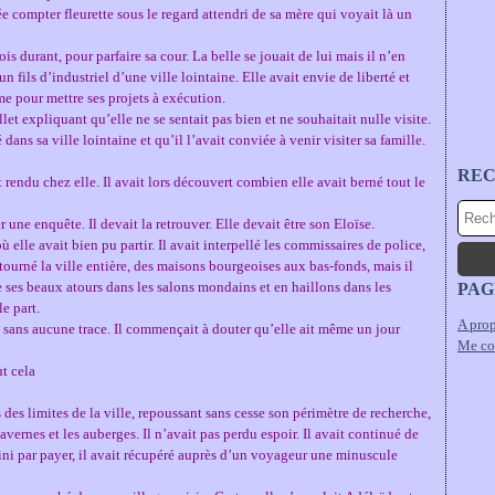
sée compter fleurette sous le regard attendri de sa mère qui voyait là un
ois durant, pour parfaire sa cour. La belle se jouait de lui mais il n’en
n fils d’industriel d’une ville lointaine. Elle avait envie de liberté et
e pour mettre ses projets à exécution.
illet expliquant qu’elle ne se sentait pas bien et ne souhaitait nulle visite.
é dans sa ville lointaine et qu’il l’avait conviée à venir visiter sa famille.
RE
it rendu chez elle. Il avait lors découvert combien elle avait berné tout le
er une enquête. Il devait la retrouver. Elle devait être son Eloïse.
 elle avait bien pu partir. Il avait interpellé les commissaires de police,
tourné la ville entière, des maisons bourgeoises aux bas-fonds, mais il
 de ses beaux atours dans les salons mondains et en haillons dans les
PAG
le part.
A prop
 sans aucune trace. Il commençait à douter qu’elle ait même un jour
Me co
ut cela
 des limites de la ville, repoussant sans cesse son périmètre de recherche,
ernes et les auberges. Il n’avait pas perdu espoir. Il avait continué de
 fini par payer, il avait récupéré auprès d’un voyageur une minuscule