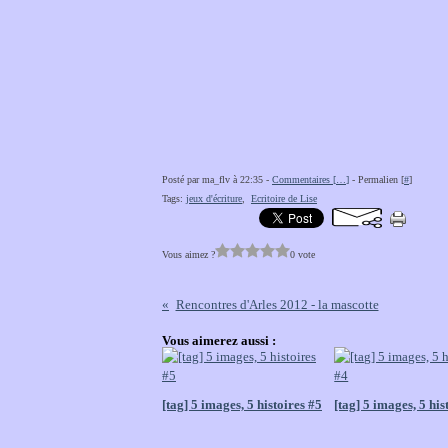
Posté par ma_flv à 22:35 -
Commentaires [
…
]
- Permalien [
#
]
Tags:
jeux d'écriture
,
Ecritoire de Lise
Vous aimez ?
0 vote
Rencontres d'Arles 2012 - la mascotte
Vous aimerez aussi :
[tag] 5 images, 5 histoires #5
[tag] 5 images, 5 his