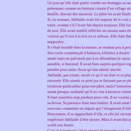
Un jour qu’elle était partie vendre ses fromages au ma
présentant comme un lointain cousin d’un village situé 
famille, discuté des moutons. Le pâtre lui avait finale
Si, en rentrant, Adélaïde avait été surprise de le voir, 
traite, comme s’il l’avait fait depuis toujours. Elle lu
de tout. Elle avait semblé réfléchir un instant mais ét
vouloir qu’il soit à la fois ici et ailleurs. Elle était f
supposées.
Il s’était installé dans la masure, se rendant peu à pe
Son coeur commençait à balancer, à hésiter, à douter.
aimée mais ne parvenait pas à en déterminer la cause. 
aimable, si fraternel. Il avait bien surpris quelques 
prendre pour autre chose qu’une amitié sincère.
Adélaïde, par contre, savait ce qu’il en était et se pla
entourée. Elle aimait ce petit jeu et finissait par ne p
tendresse particulière pour son pâtre, mais l’intrusio
aurait presque souhaité qu’il en vint à énoncer clair
Il était toutefois trop prudent pour cela. Il ne voula
sa faveur. Sa patience était sans limites. Il avait aimé
nouveau commettre un impair qui l’éloignerait d’elle
Doucement, il se rapprochait d’elle, et elle lui ouvrai
empêchait Adélaïde d’être sienne. Mais il avait fini p
scellé son destin.
C’est le hasard qui s’était chargé de résoudre son cas