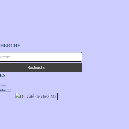
CHERCHE
ES
os...
ntacter