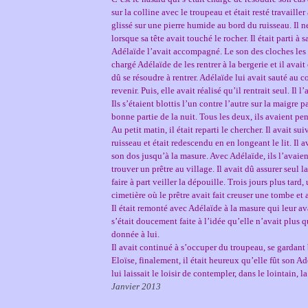
sur la colline avec le troupeau et était resté travailler
glissé sur une pierre humide au bord du ruisseau. Il n
lorsque sa tête avait touché le rocher. Il était parti à
Adélaïde l’avait accompagné. Le son des cloches les av
chargé Adélaïde de les rentrer à la bergerie et il avai
dû se résoudre à rentrer. Adélaïde lui avait sauté au co
revenir. Puis, elle avait réalisé qu’il rentrait seul. Il l
Ils s’étaient blottis l’un contre l’autre sur la maigre 
bonne partie de la nuit. Tous les deux, ils avaient pen
Au petit matin, il était reparti le chercher. Il avait su
ruisseau et était redescendu en en longeant le lit. Il a
son dos jusqu’à la masure. Avec Adélaïde, ils l’avaient
trouver un prêtre au village. Il avait dû assurer seul 
faire à part veiller la dépouille. Trois jours plus tard
cimetière où le prêtre avait fait creuser une tombe et
Il était remonté avec Adélaïde à la masure qui leur ava
s’était doucement faite à l’idée qu’elle n’avait plus qu
donnée à lui.
Il avait continué à s’occuper du troupeau, se gardant b
Eloïse, finalement, il était heureux qu’elle fût son A
lui laissait le loisir de contempler, dans le lointain, 
Janvier 2013