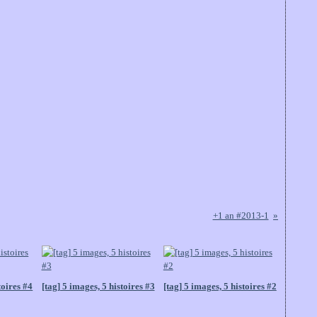
+1 an #2013-1
toires #4
[tag] 5 images, 5 histoires #3
[tag] 5 images, 5 histoires #2