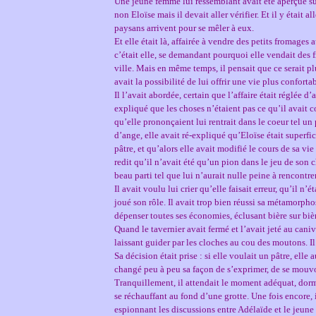
Une jeune femme lui ressemblant avait été aperçue sur
non Eloïse mais il devait aller vérifier. Et il y était a
paysans arrivent pour se mêler à eux.
Et elle était là, affairée à vendre des petits fromages a
c’était elle, se demandant pourquoi elle vendait des 
ville. Mais en même temps, il pensait que ce serait pl
avait la possibilité de lui offrir une vie plus confortab
Il l’avait abordée, certain que l’affaire était réglée d
expliqué que les choses n’étaient pas ce qu’il avait c
qu’elle prononçaient lui rentrait dans le coeur tel un
d’ange, elle avait ré-expliqué qu’Eloïse était superfi
pâtre, et qu’alors elle avait modifié le cours de sa vi
redit qu’il n’avait été qu’un pion dans le jeu de son 
beau parti tel que lui n’aurait nulle peine à rencontr
Il avait voulu lui crier qu’elle faisait erreur, qu’il n’é
joué son rôle. Il avait trop bien réussi sa métamorphose
dépenser toutes ses économies, éclusant bière sur biè
Quand le tavernier avait fermé et l’avait jeté au canive
laissant guider par les cloches au cou des moutons. I
Sa décision était prise : si elle voulait un pâtre, elle
changé peu à peu sa façon de s’exprimer, de se mouvoi
Tranquillement, il attendait le moment adéquat, dorma
se réchauffant au fond d’une grotte. Une fois encore, i
espionnant les discussions entre Adélaïde et le jeune 