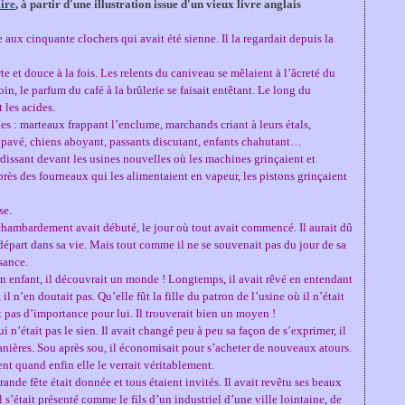
oire
, à partir d'une illustration issue d'un vieux livre anglais
 aux cinquante clochers qui avait été sienne. Il la regardait depuis la
te et douce à la fois. Les relents du caniveau se mêlaient à l’âcreté du
in, le parfum du café à la brûlerie se faisait entêtant. Le long du
t les acides.
lles : marteaux frappant l’enclume, marchands criant à leurs étals,
e pavé, chiens aboyant, passants discutant, enfants chahutant…
rdissant devant les usines nouvelles où les machines grinçaient et
rès des fourneaux qui les alimentaient en vapeur, les pistons grinçaient
se.
 chambardement avait débuté, le jour où tout avait commencé. Il aurait dû
 départ dans sa vie. Mais tout comme il ne se souvenait pas du jour de sa
sance.
n enfant, il découvrait un monde ! Longtemps, il avait rêvé en entendant
il n’en doutait pas. Qu’elle fût la fille du patron de l’usine où il n’était
t pas d’importance pour lui. Il trouverait bien un moyen !
 n’était pas le sien. Il avait changé peu à peu sa façon de s’exprimer, il
manières. Sou après sou, il économisait pour s’acheter de nouveaux atours.
ment quand enfin elle le verrait véritablement.
ande fête était donnée et tous étaient invités. Il avait revêtu ses beaux
 Il s’était présenté comme le fils d’un industriel d’une ville lointaine, de