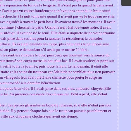
 à la réparation du toit de la bergerie. Il n’était pas là quand le pâtre avait
e l’avait pas vu chuter lourdement et n’avait pas entendu le bruit sourd
 sa recherche à la nuit tombante quand il n’avait pas vu le troupeau revenir.
ait guidés à travers le petit bois. Ils avaient trouvé les moutons. Il avait
t continué à chercher le pâtre. Quand la nuit était devenue noire, il avait
u sitôt qu’il avait passé le seuil. Elle était si inquiète de ne voir personne
’avait prise dans ses bras pour la rassurer, la réconforter, la consoler.
paillasse. Ils avaient entendu les loups, plus haut dans le petit bois, une
sé au pâtre, se demandant s’il avait pu se mettre à l’abri.
ivi les sentiers à travers le bois, puis ceux qui montent vers la source du
vait trouvé son corps inerte un peu plus bas. Il l’avait soulevé et porté sur
 veillé toute la journée, puis toute la nuit. Le lendemain, il était allé
la traite et les soins du troupeau car Adélaïde ne semblait plus rien pouvoir
, un villageois leur avait prêté une charrette pour porter le corps au
 avait procédé à la dernière bénédiction.
it parue bien vide. Il l’avait prise dans ses bras, entourée, choyée. Elle
e lui. Sa présence constante l’avait rassurée. Petit à petit, elle s’était
ien des pierres glissantes au bord du ruisseau, et si elle n’était pas son
délaïde. Il y pensait chaque fois que le troupeau paissait paisiblement et
la ville aux cinquante clochers qui avait été sienne.