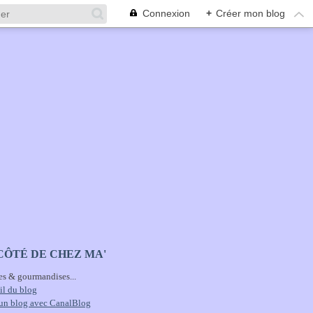
Connexion
+
Créer mon blog
CÔTÉ DE CHEZ MA'
es & gourmandises...
il du blog
 un blog avec CanalBlog