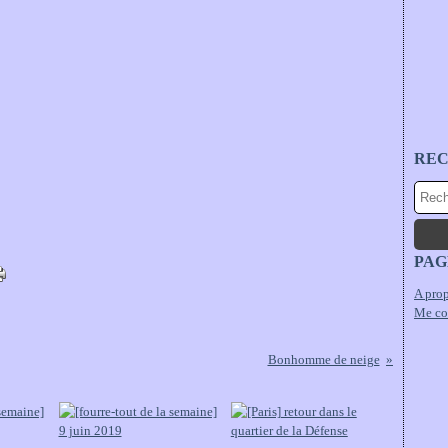
RE
PAG
A prop
Me co
Bonhomme de neige