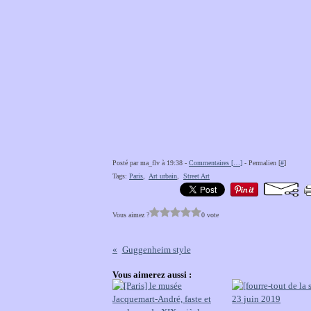
Posté par ma_flv à 19:38 -
Commentaires [
…
]
- Permalien [
#
]
Tags:
Paris
,
Art urbain
,
Street Art
Vous aimez ?
0 vote
Guggenheim style
Vous aimerez aussi :