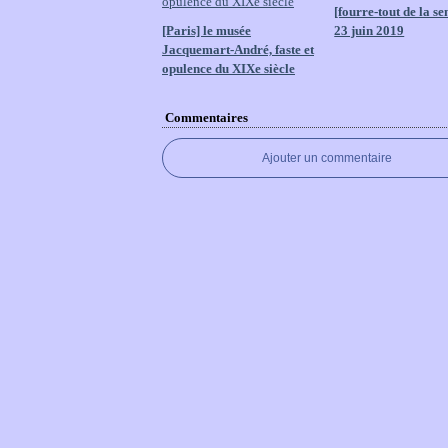
[fourre-tout de la s
[Paris] le musée
23 juin 2019
Jacquemart-André, faste et
opulence du XIXe siècle
Commentaires
Ajouter un commentaire