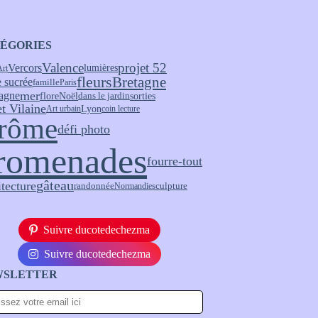
ÉGORIES
Valence
projet 52
Vercors
lumières
Art
fleurs
Bretagne
 sucrée
famille
Paris
mer
agne
flore
Noël
sorties
dans le jardin
et Vilaine
Lyon
Art urbain
coin lecture
rôme
défi photo
romenades
fourre-tout
gâteau
itecture
randonnée
sculpture
Normandie
Suivre ducotedechezma
Suivre ducotedechezma
WSLETTER