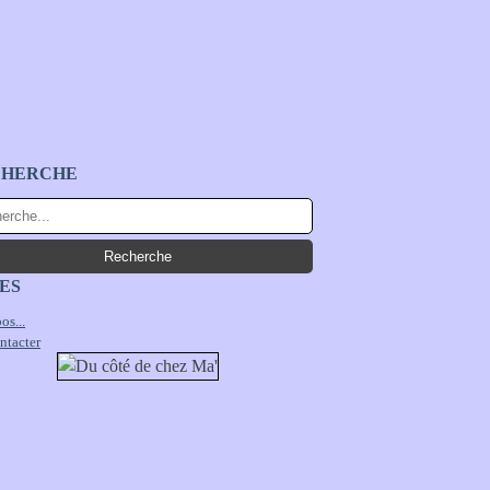
CHERCHE
ES
os...
ntacter