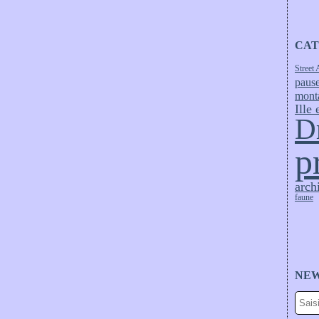
CAT
Street 
pause
mont
Ille 
D
p
arch
faune
NE