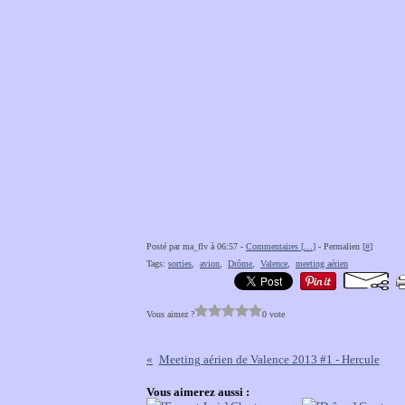
Posté par ma_flv à 06:57 -
Commentaires [
…
]
- Permalien [
#
]
Tags:
sorties
,
avion
,
Drôme
,
Valence
,
meeting aérien
Vous aimez ?
0 vote
Meeting aérien de Valence 2013 #1 - Hercule
Vous aimerez aussi :