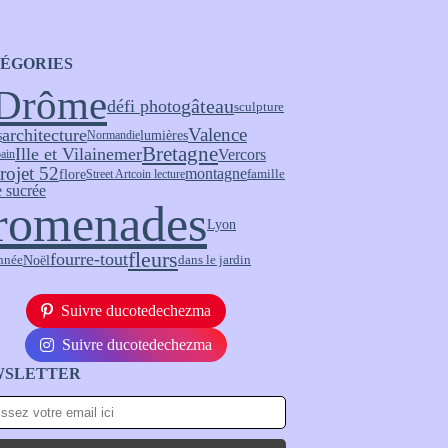
ÉGORIES
Drôme
gâteau
défi photo
sculpture
Valence
architecture
s
lumières
Normandie
Bretagne
Ille et Vilaine
mer
Vercors
bain
rojet 52
montagne
flore
Street Art
coin lecture
famille
 sucrée
romenades
Lyon
fleurs
fourre-tout
Noël
nnée
dans le jardin
Suivre ducotedechezma
Suivre ducotedechezma
WSLETTER