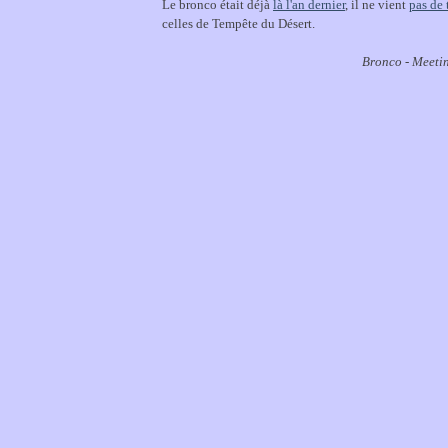
Le bronco était déjà
là l'an dernier
, il ne vient
pas de 
celles de Tempête du Désert.
Bronco - Meetin