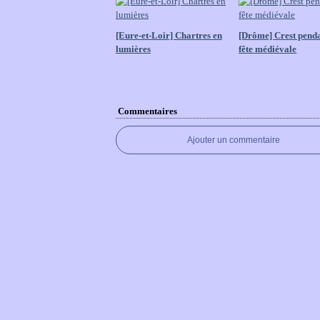
[Eure-et-Loir] Chartres en
[Drôme] Crest penda
lumières
fête médiévale
Commentaires
Ajouter un commentaire