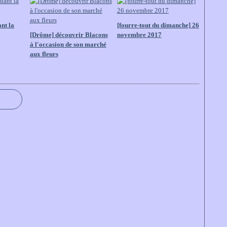
nt la
[fourre-tout du dimanche] 26
[Drôme] découvrir Blacons
novembre 2017
à l'occasion de son marché
aux fleurs