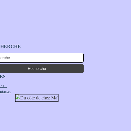
CHERCHE
ES
os...
ntacter