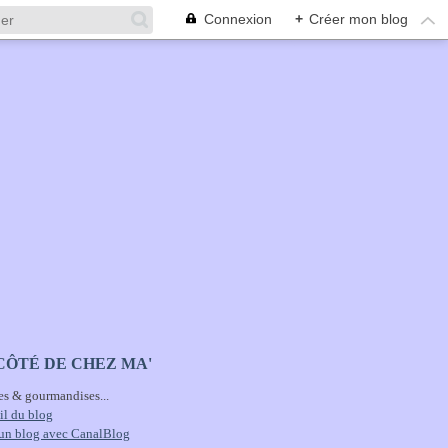
Connexion
+
Créer mon blog
CÔTÉ DE CHEZ MA'
es & gourmandises...
il du blog
 un blog avec CanalBlog