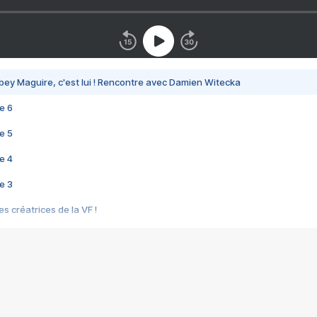
bey Maguire, c'est lui ! Rencontre avec Damien Witecka
e 6
e 5
e 4
e 3
s créatrices de la VF !
e 2
e 1
e Mektoub My Love arrive enfin ! Rencontre avec Shaïn Boumedine et Sal
i : après Toni en famille