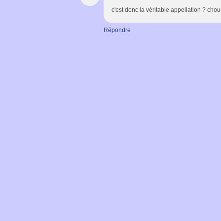
c'est donc la véritable appellation ? choue
Répondre