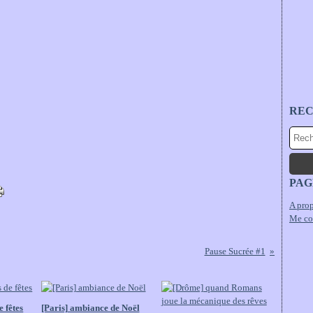
RE
PAG
A prop
Me co
Pause Sucrée #1
e fêtes
[Paris] ambiance de Noël