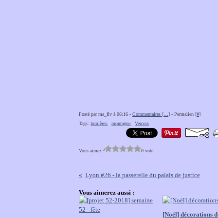
Posté par ma_flv à 06:16 -
Commentaires [
…
]
- Permalien [
#
]
Tags:
lumières
,
montagne
,
Vercors
Vous aimez ?
0 vote
Lyon #26 - la passerelle du palais de justice
Vous aimerez aussi :
[Noël] décorations d