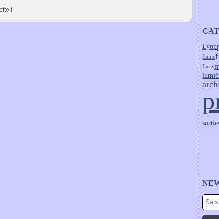
tte !
CAT
Lyon
f
faune
m
Paris
lumiè
arch
p
sortie
NE