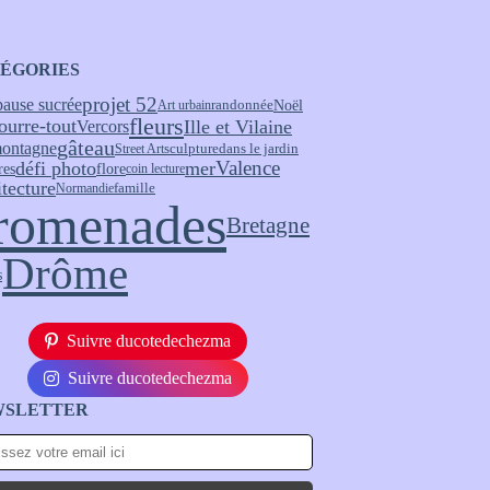
ÉGORIES
projet 52
pause sucrée
Noël
randonnée
Art urbain
fleurs
ourre-tout
Ille et Vilaine
Vercors
gâteau
ontagne
sculpture
Street Art
dans le jardin
Valence
défi photo
mer
flore
res
coin lecture
itecture
Normandie
famille
romenades
Bretagne
Drôme
s
Suivre ducotedechezma
Suivre ducotedechezma
WSLETTER