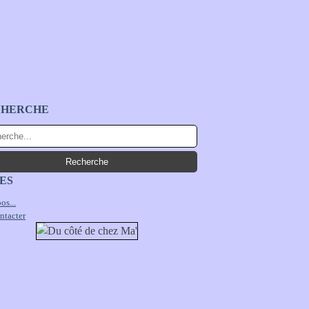
CHERCHE
ES
os...
ntacter