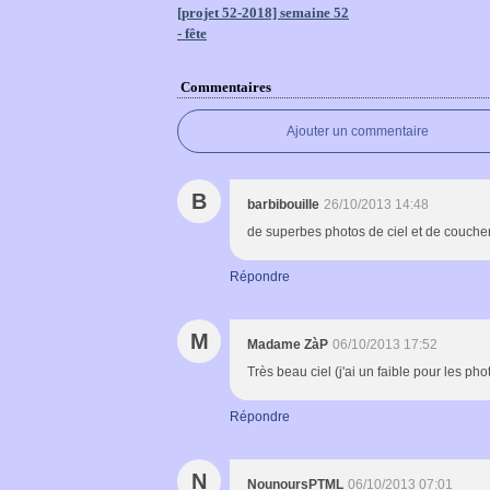
[projet 52-2018] semaine 52
- fête
Commentaires
Ajouter un commentaire
B
barbibouille
26/10/2013 14:48
de superbes photos de ciel et de coucher
Répondre
M
Madame ZàP
06/10/2013 17:52
Très beau ciel (j'ai un faible pour les ph
Répondre
N
NounoursPTML
06/10/2013 07:01