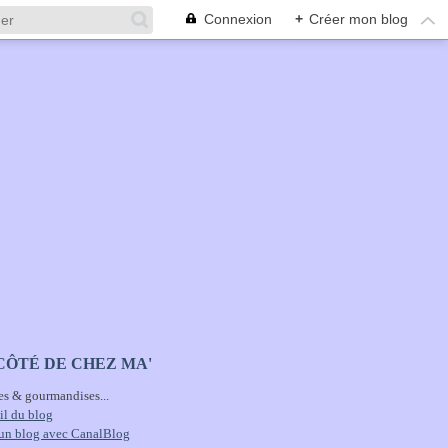
Connexion
+
Créer mon blog
CÔTÉ DE CHEZ MA'
es & gourmandises...
il du blog
 un blog avec CanalBlog