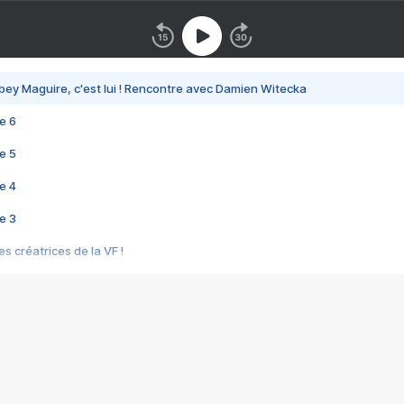
bey Maguire, c'est lui ! Rencontre avec Damien Witecka
e 6
e 5
e 4
e 3
s créatrices de la VF !
e 2
e 1
e Mektoub My Love arrive enfin ! Rencontre avec Shaïn Boumedine et Sal
i : après Toni en famille