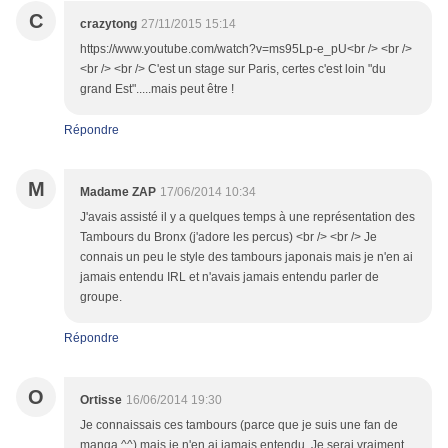
C
crazytong
27/11/2015 15:14
https://www.youtube.com/watch?v=ms95Lp-e_pU<br /> <br />
<br /> <br /> C'est un stage sur Paris, certes c'est loin "du
grand Est".....mais peut être !
Répondre
M
Madame ZAP
17/06/2014 10:34
J'avais assisté il y a quelques temps à une représentation des
Tambours du Bronx (j'adore les percus) <br /> <br /> Je
connais un peu le style des tambours japonais mais je n'en ai
jamais entendu IRL et n'avais jamais entendu parler de
groupe.
Répondre
O
Ortisse
16/06/2014 19:30
Je connaissais ces tambours (parce que je suis une fan de
manga ^^) mais je n'en ai jamais entendu. Je serai vraiment