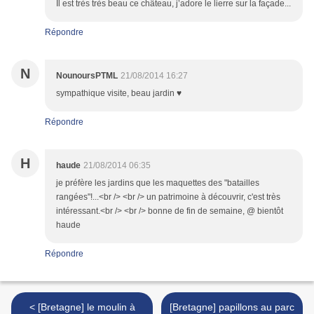
Il est très très beau ce château, j’adore le lierre sur la façade...
Répondre
N
NounoursPTML
21/08/2014 16:27
sympathique visite, beau jardin ♥
Répondre
H
haude
21/08/2014 06:35
je préfère les jardins que les maquettes des "batailles
rangées"!...<br /> <br /> un patrimoine à découvrir, c'est très
intéressant.<br /> <br /> bonne de fin de semaine, @ bientôt
haude
Répondre
< [Bretagne] le moulin à
[Bretagne] papillons au parc