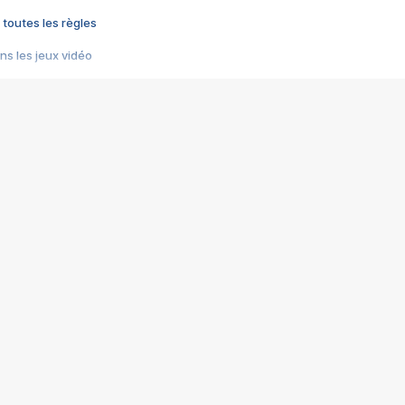
 toutes les règles
s les jeux vidéo
us choquant de Rockstar ? - Le scandale BULLY
e plus moche de Steam
du RÊVE tourne au CAUCHEMAR
pendant 8 heures
it… à tort
umiliés par un jeu vidéo
ire - Final Fantasy 8
ti un empire - Age of Empires
story DOFUS
tard, il crée l'un des pires jeux de tous les temps, MindsEye.