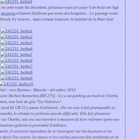
en cette toute fin décembre, plusieurs nuits (et jours !) de froid ont figé
s
moutons
n'étaient d'ailleurs pas sortis des bergeries... Le paysage avait
habitude d'y trouver... mais comme toujours, la lumière de la Baie était
hel - vers Huisnes - Manche - décembre 2014
t Saint Michel/Avranches (RD 275) : il y a un parking au bord de l'herbu
es, non loin du gîte "Les Valtières".
pied (le GR 22 y passe d'ailleurs) : elle est tout à fait pratiquable et,
nards), le chemin ne présente pas de difficulté. Elle fait plusieurs
er sur l'herbu, soit via une barrière à moutons (à bien refermer après son
plusieurs gabions à proximité d'ailleurs...
marée, il convient cependant de se renseigner sur les hauteurs et les
 sûre). Par contre, les mares et les criches peuvent être profondes et la