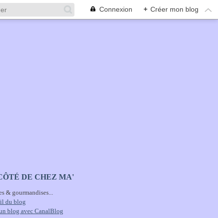
Connexion
+
Créer mon blog
CÔTÉ DE CHEZ MA'
es & gourmandises...
il du blog
 un blog avec CanalBlog