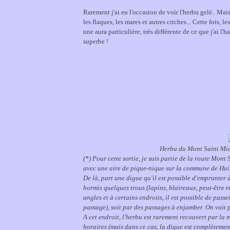
Rarement j'ai eu l'occasion de voir l'herbu gelé.. Mais 
les flaques, les mares et autres criches... Cette fois, le
une aura particulière, très différente de ce que j'ai l'
superbe !
Herbu du Mont Saint Mic
(*) Pour cette sortie, je suis partie de la route Mon
avec une aire de pique-nique sur la commune de Huisn
De là, part une digue qu'il est possible d'emprunter à 
hormis quelques trous (lapins, blaireaux, peut-être re
angles et à certains endroits, il est possible de pass
passage), soit par des passages à enjamber. On voit 
A cet endroit, l'herbu est rarement recouvert par la 
horaires (mais dans ce cas, la digue est complètement