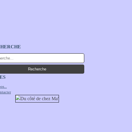
CHERCHE
ES
os...
ntacter