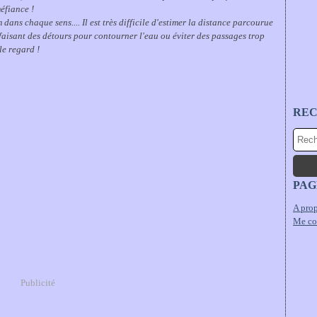
méfiance !
ans chaque sens.... Il est très difficile d'estimer la distance parcourue
 faisant des détours pour contourner l'eau ou éviter des passages trop
 le regard !
RE
PAG
A prop
Me co
Publicité