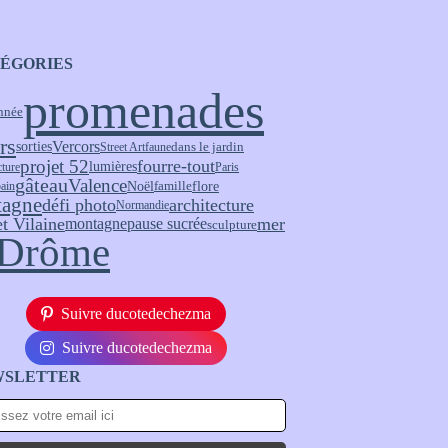
ÉGORIES
promenades
nnée
rs
Vercors
sorties
Street Art
faune
dans le jardin
projet 52
fourre-tout
lumières
cture
Paris
Valence
gâteau
Noël
flore
bain
famille
tagne
défi photo
architecture
Normandie
et Vilaine
pause sucrée
mer
montagne
sculpture
Drôme
Suivre ducotedechezma
Suivre ducotedechezma
WSLETTER