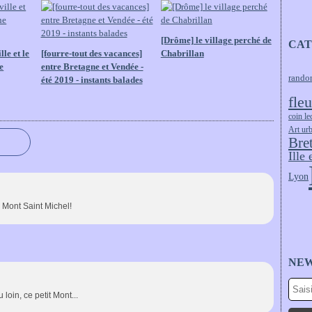
[Drôme] le village perché de
CAT
le et le
[fourre-tout des vacances]
Chabrillan
e
entre Bretagne et Vendée -
rando
été 2019 - instants balades
fleu
coin le
Art ur
Bre
Ille 
Lyon
 Mont Saint Michel!
NE
oin, ce petit Mont...