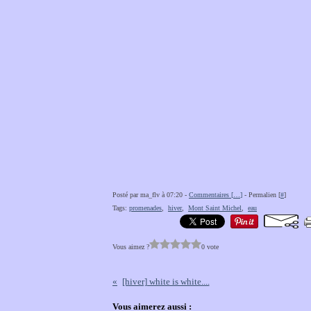
Posté par ma_flv à 07:20 -
Commentaires [
…
]
- Permalien [
#
]
Tags:
promenades
,
hiver
,
Mont Saint Michel
,
eau
Vous aimez ?
0 vote
[hiver] white is white....
Vous aimerez aussi :