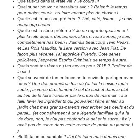
Que fais-tu dans la vraie vie ?
Je cours !!!
Quel super pouvoir aimerais-tu avoir ?
Ralentir le temps
pour moins courir.. ou faire encore plus de choses !
Quelle est ta boisson préférée ?
Thé, café, tisane... je bois
beaucoup chaud.
Quelle est ta série préférée ?
Je ne regarde quasiement
plus la télé depuis des années alors niveau séries, je suis
complètement has been ! J'aimais beaucoup Twin Peaks,
et Les Rois Maudits, la 1ère version avec Jean Piat. De
façon plus récenté, j'ai apprécié Friends. Côté séries
policières, j'apprécie Esprits Criminels de temps à autre.
Quels sont tes rêves ou tes envies pour 2015 ?
Profiter de
la vie !
Quel souvenir de ton enfance as-tu envie de partager avec
nous ?
Une des premières fois où j'ai fait la cuisine toute
seule, j'ai versé directement le sel du sachet dans le plat
au lieu de le faire transiter par le creux de ma main : il a
fallu laver les ingrédients qui pouvaient l'être et filer au
jardin chez mes grands-parents rechercher des oeufs et du
persil... (et contrairement à une légende familiale qui a la
vie dure, non, je n'ai pas confondu le sel et le sucre : il n'y
avait pas de sucre dans cette recette de gratin au jambon !
)
Plutôt talon ou sandale ?
J'ai été talon mais depuis une