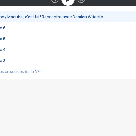
bey Maguire, c'est lui ! Rencontre avec Damien Witecka
e 6
e 5
e 4
e 3
s créatrices de la VF !
e 2
e 1
e Mektoub My Love arrive enfin ! Rencontre avec Shaïn Boumedine et Sal
i : après Toni en famille
elle réalise le bouleversant Dites lui que je l'aime