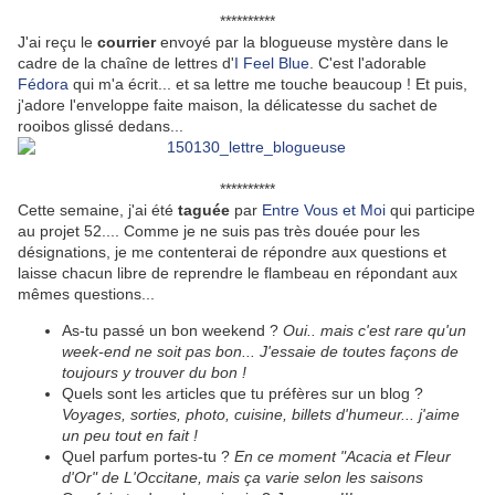
**********
J'ai reçu le
courrier
envoyé par la blogueuse mystère dans le
cadre de la chaîne de lettres d'
I Feel Blue
. C'est l'adorable
Fédora
qui m'a écrit... et sa lettre me touche beaucoup ! Et puis,
j'adore l'enveloppe faite maison, la délicatesse du sachet de
rooibos glissé dedans...
**********
Cette semaine, j'ai été
taguée
par
Entre Vous et Moi
qui participe
au projet 52.... Comme je ne suis pas très douée pour les
désignations, je me contenterai de répondre aux questions et
laisse chacun libre de reprendre le flambeau en répondant aux
mêmes questions...
As-tu passé un bon weekend ?
Oui.. mais c'est rare qu'un
week-end ne soit pas bon... J'essaie de toutes façons de
toujours y trouver du bon !
Quels sont les articles que tu préfères sur un blog ?
Voyages, sorties, photo, cuisine, billets d'humeur... j'aime
un peu tout en fait !
Quel parfum portes-tu ?
En ce moment "Acacia et Fleur
d'Or" de L'Occitane, mais ça varie selon les saisons