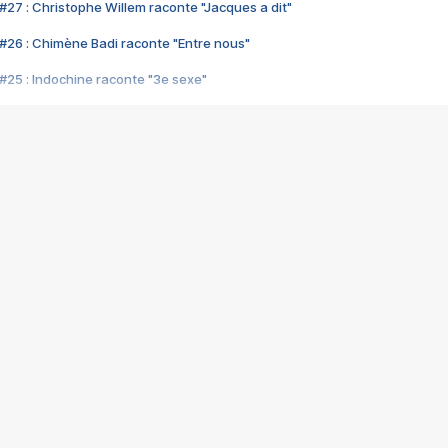
#27 : Christophe Willem raconte "Jacques a dit"
#26 : Chimène Badi raconte "Entre nous"
#25 : Indochine raconte "3e sexe"
#24 : Zaho raconte "C'est chelou"
#23 : Patrick Bruel raconte "Au café des délices"
#22 : Kyo raconte "Le chemin"
#21 : Nolwenn Leroy raconte "Cassé"
#20 : Patrick Hernandez raconte "Born to be alive"
#19 : Lorie raconte "Près de moi"
#18 : Michael Jones raconte "A nos actes manqués" (avec Jean-Jacque
#17 : Khaled raconte "Aïcha"
#16 : Corneille raconte "Parce qu'on vient de loin"
#15 : Indochine raconte "L'aventurier"