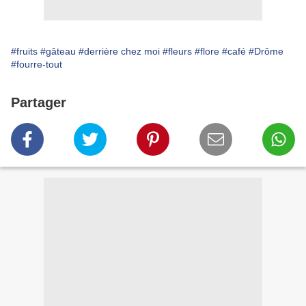
#fruits
#gâteau
#derrière chez moi
#fleurs
#flore
#café
#Drôme
#fourre-tout
Partager