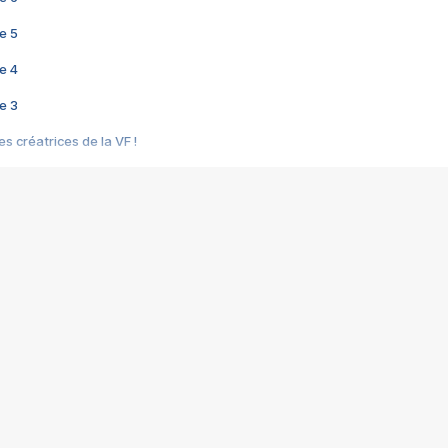
e 5
e 4
e 3
s créatrices de la VF !
e 2
e 1
e Mektoub My Love arrive enfin ! Rencontre avec Shaïn Boumedine et Sal
i : après Toni en famille
elle réalise le bouleversant Dites lui que je l'aime
ais ! Rencontre autour de Vie privée de Rebecca Zlotowski
 de Marguerite, Grave... Rencontre avec Ella Rumpf
 Les Rêveurs, un film intime sur la santé mentale