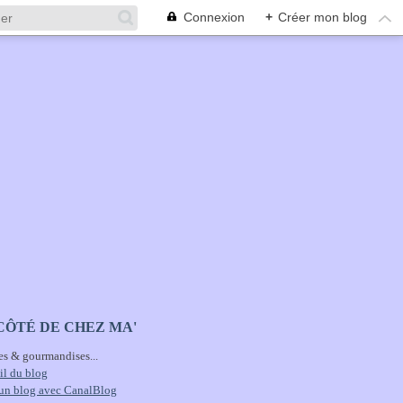
Connexion
+
Créer mon blog
CÔTÉ DE CHEZ MA'
es & gourmandises...
il du blog
 un blog avec CanalBlog