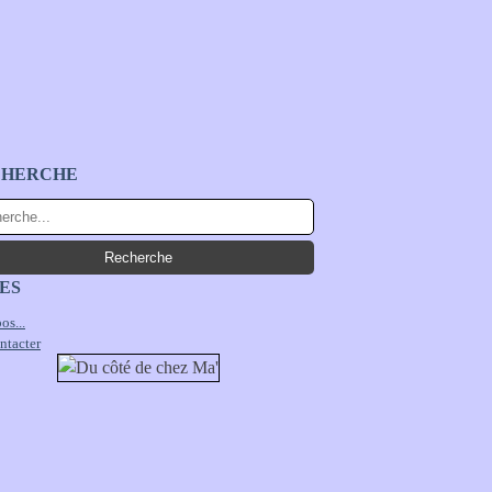
CHERCHE
ES
os...
ntacter