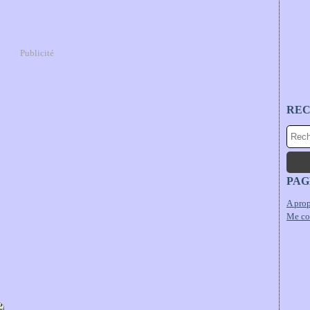
Publicité
RE
PAG
A prop
Me co