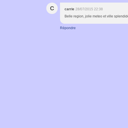
C
carrie
28/07/2015 22:38
Belle region, jolie meteo et ville splendid
Répondre