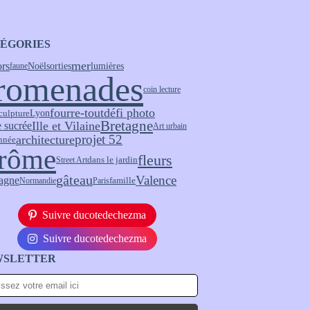
ÉGORIES
mer
ors
Noël
sorties
lumières
faune
romenades
coin lecture
fourre-tout
défi photo
culpture
Lyon
Bretagne
 sucrée
Ille et Vilaine
Art urbain
projet 52
architecture
nnée
rôme
fleurs
Street Art
dans le jardin
Valence
gâteau
agne
Normandie
Paris
famille
Suivre ducotedechezma
Suivre ducotedechezma
WSLETTER