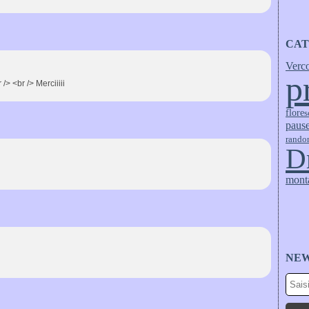
CAT
Verc
p
/> <br /> Merciiiii
flore
s
pause
rando
D
mont
NE