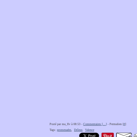
Posté par ma_flv à 08:53 -
Commentaires [
…
]
- Permalien [
#
]
Tags:
promenades
,
Drôme
,
Valence