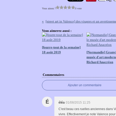
Vous aimez ?
0 vote
[street art in Valence] des visages et un avertissem
Vous aimerez aussi :
[fourre-tout de la semaine]
18 août 2019
[Normandie] Granvil
musée d'art modern
Richard Anacréon
Commentaires
Ajouter un commentaire
É
éléa
01/08/2015 11:25
C'est beau ces ruelles anciennes dans Va
vivre. Effectivement je note Valence pour 