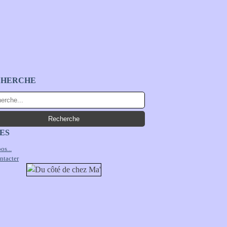
CHERCHE
ES
os...
ntacter