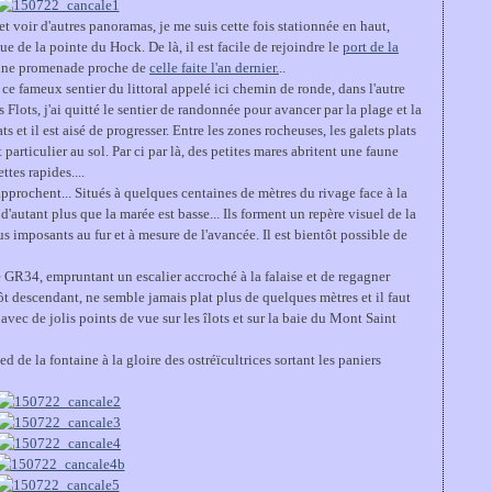
 et voir d'autres panoramas, je me suis cette fois stationnée en haut,
vue de la pointe du Hock. De là, il est facile de rejoindre le
port de la
 une promenade proche de
celle faite l'an dernier.
..
, ce fameux sentier du littoral appelé ici chemin de ronde, dans l'autre
s Flots, j'ai quitté le sentier de randonnée pour avancer par la plage et la
ts et il est aisé de progresser. Entre les zones rocheuses, les galets plats
particulier au sol. Par ci par là, des petites mares abritent une faune
ttes rapides....
approchent... Situés à quelques centaines de mètres du rivage face à la
'autant plus que la marée est basse... Ils forment un repère visuel de la
 imposants au fur et à mesure de l'avancée. Il est bientôt possible de
le GR34, empruntant un escalier accroché à la falaise et de regagner
ôt descendant, ne semble jamais plat plus de quelques mètres et il faut
 avec de jolis points de vue sur les îlots et sur la baie du Mont Saint
d de la fontaine à la gloire des ostréïcultrices sortant les paniers