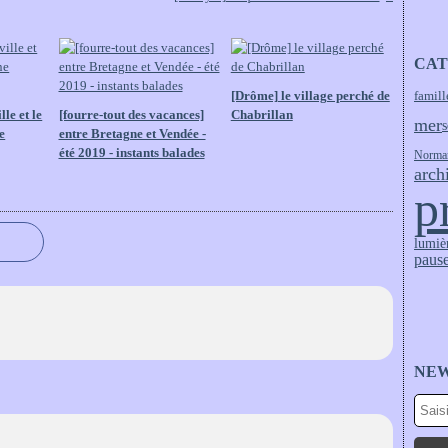
CAT
[Drôme] le village perché de
famill
le et le
[fourre-tout des vacances]
Chabrillan
mer
s
e
entre Bretagne et Vendée -
été 2019 - instants balades
Norma
arch
p
lumiè
pause
NE