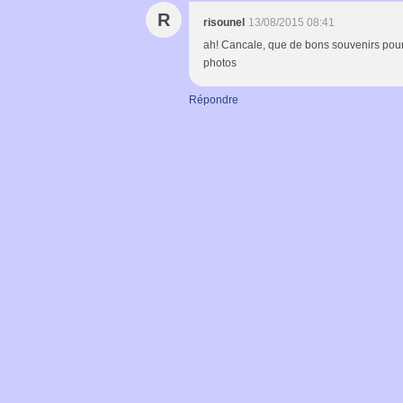
R
risounel
13/08/2015 08:41
ah! Cancale, que de bons souvenirs pour m
photos
Répondre