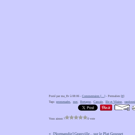
Posté par ma_flv à 08:06 -
Commentaires [
…
]
- Permalien [
#
]
Tags:
promenades
,
mer
,
Bretagne
,
Cancale
,
Ille et Vilaine
,
randonn
Vous aimez ?
0 vote
[Normandie] Granville... sur le Plat Gousset