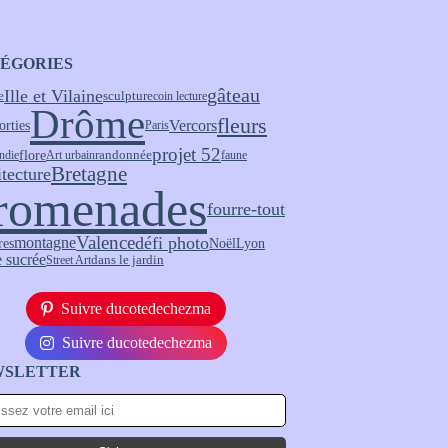
ÉGORIES
gâteau
Ille et Vilaine
sculpture
e
coin lecture
Drôme
fleurs
Vercors
orties
Paris
projet 52
flore
randonnée
ndie
Art urbain
faune
Bretagne
itecture
romenades
fourre-tout
Valence
défi photo
montagne
Noël
res
Lyon
 sucrée
Street Art
dans le jardin
Suivre ducotedechezma
Suivre ducotedechezma
WSLETTER