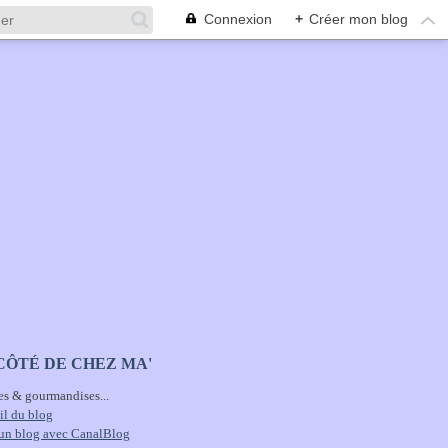
Connexion
+
Créer mon blog
CÔTÉ DE CHEZ MA'
es & gourmandises...
il du blog
 un blog avec CanalBlog