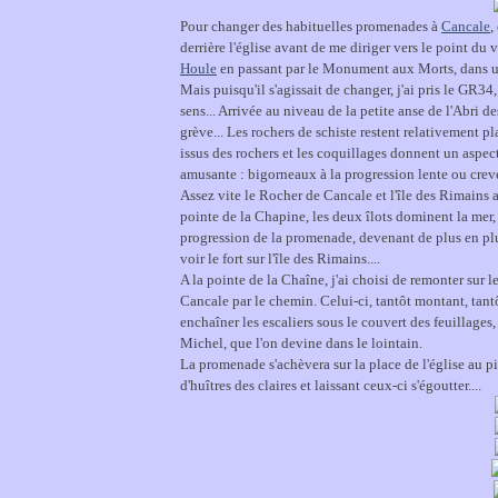
Pour changer des habituelles promenades à
Cancale
,
derrière l'église avant de me diriger vers le point du 
Houle
en passant par le Monument aux Morts, dans
Mais puisqu'il s'agissait de changer, j'ai pris le GR34
sens... Arrivée au niveau de la petite anse de l'Abri de
grève... Les rochers de schiste restent relativement pla
issus des rochers et les coquillages donnent un aspect 
amusante : bigorneaux à la progression lente ou creve
Assez vite le Rocher de Cancale et l'île des Rimains 
pointe de la Chapine, les deux îlots dominent la mer, d
progression de la promenade, devenant de plus en plus
voir le fort sur l'île des Rimains....
A la pointe de la Chaîne, j'ai choisi de remonter sur 
Cancale par le chemin. Celui-ci, tantôt montant, tant
enchaîner les escaliers sous le couvert des feuillages,
Michel, que l'on devine dans le lointain.
La promenade s'achèvera sur la place de l'église au pie
d'huîtres des claires et laissant ceux-ci s'égoutter....