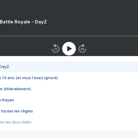
 Battle Royale - DayZ
 DayZ
 a 13 ans (et vous l'avez ignoré)
e (littéralement)
im Rayan
 toutes les règles
s les jeux vidéo
us choquant de Rockstar ? - Le scandale BULLY