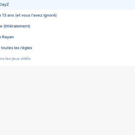
 DayZ
 a 13 ans (et vous l'avez ignoré)
e (littéralement)
im Rayan
 toutes les règles
s les jeux vidéo
us choquant de Rockstar ? - Le scandale BULLY
e plus moche de Steam
du RÊVE tourne au CAUCHEMAR
pendant 8 heures
it… à tort
umiliés par un jeu vidéo
ire - Final Fantasy 8