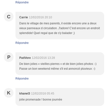
Répondre
C
Carrie
12/02/2016 20:10
Dans le village de mes parents, il existe encore une a deux
vieux panneaux d circulation. J'adore! C'est encore un endroit
splendide! Quel regal que de s'y balader ;)
Répondre
P
PatiVore
12/02/2016 13:28
De bien jolies « vieilles pierres » et de bien jolies photos :-)
Passe un bon weekend même s'il est annoncé pluvieux :-)
Répondre
K
khanel3
12/02/2016 05:45
jolie promenade ! bonne journée