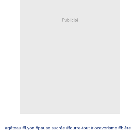
Publicité
#gâteau
#Lyon
#pause sucrée
#fourre-tout
#locavorisme
#bière