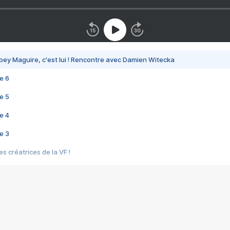
bey Maguire, c'est lui ! Rencontre avec Damien Witecka
e 6
e 5
e 4
e 3
s créatrices de la VF !
e 2
e 1
e Mektoub My Love arrive enfin ! Rencontre avec Shaïn Boumedine et Sal
i : après Toni en famille