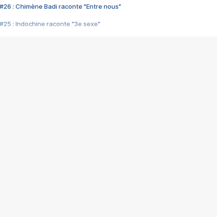
#26 : Chimène Badi raconte "Entre nous"
#25 : Indochine raconte "3e sexe"
#24 : Zaho raconte "C'est chelou"
#23 : Patrick Bruel raconte "Au café des délices"
#22 : Kyo raconte "Le chemin"
#21 : Nolwenn Leroy raconte "Cassé"
#20 : Patrick Hernandez raconte "Born to be alive"
#19 : Lorie raconte "Près de moi"
#18 : Michael Jones raconte "A nos actes manqués" (avec Jean-Jacque
#17 : Khaled raconte "Aïcha"
#16 : Corneille raconte "Parce qu'on vient de loin"
#15 : Indochine raconte "L'aventurier"
14 : Lorie raconte "Sur un air latino"