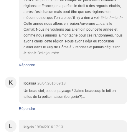
Il est vrai que lorsque l'on évoque de partir dans certaines
régions de France, on a parfois le droit à des regards ébahis,
après c'est chacun mais peut-être que ces régions sont
méconnues et que l'on croit qu'il n'y a rien à voir !!!<br /> <br />
Cette année nous allons en région Auvergne ..., dans le
Cantal; Nous ne voulions pas aller loin pour cette année et
comme nous aimons la montagne pour ces randonnées, nous
avons choisi cette région. Nous avons déjà eu l'occasion
d'aller dans le Puy de Dôme à 2 reprises et jamais déçus<br
/> <br /> Belle journée.
Répondre
K
Koalisa
20/04/2016 09:18
Un beau ciel, et quel paysage ! J'aime beaucoup le toit en
tuiles de la petite maison (bergerie?)...
Répondre
L
lalydo
19/04/2016 17:13