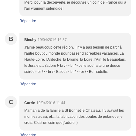
Merci pour la découverte, je découvre un coin de France qui a
l'air vraiment splendide!
Répondre
B
Binchy
19/04/2016 16:37
J'aime beaucoup cette région, il n'y a pas besoin de partir à
l'autre bout du monde pour passer d'agréables vacances. La
Haute-Loire, l'Ardèche, la Drôme, la Loire, l'Ain, le Beaujolais,
le Jura etc... j'adore !<br /> <br /> Je te souhaite une douce
soirée.<br /> <br /> Bisous.<br /> <br /> Bernadette.
Répondre
C
Carrie
19/04/2016 11:44
Maman a de la famille a St Bonnet le Chateau. Il y a/avait les
momies aussi, et.... la fabrication des boules de pétanque je
crois. C'est un coin que j'adore ;)
Répondre