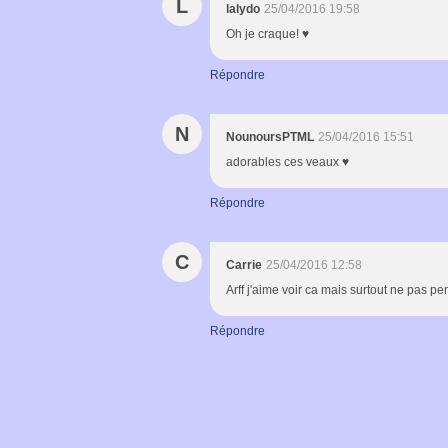
L
lalydo
25/04/2016 19:58
Oh je craque! ♥
Répondre
N
NounoursPTML
25/04/2016 15:51
adorables ces veaux ♥
Répondre
C
Carrie
25/04/2016 12:58
Arff j'aime voir ca mais surtout ne pas pens
Répondre