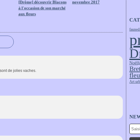
[Drôme] découvrir Blacons
novembre 2017
à l'occasion de son marché
aux fleurs
CAT
faune
d
p
D
Noël
f
Bre
sont de jolies vaches.
fleu
Art ur
NE