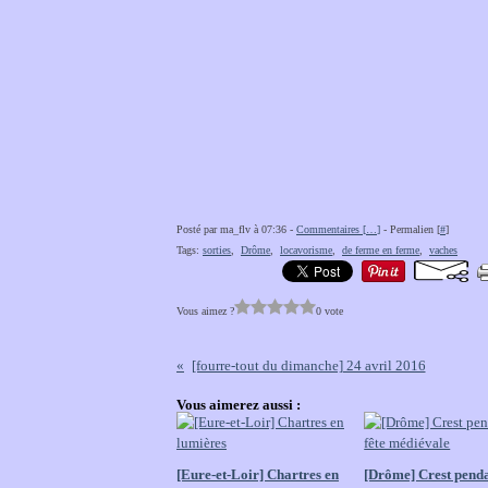
Posté par ma_flv à 07:36 -
Commentaires [
…
]
- Permalien [
#
]
Tags:
sorties
,
Drôme
,
locavorisme
,
de ferme en ferme
,
vaches
Vous aimez ?
0 vote
[fourre-tout du dimanche] 24 avril 2016
Vous aimerez aussi :
[Eure-et-Loir] Chartres en
[Drôme] Crest penda