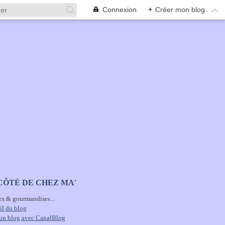
Connexion
+
Créer mon blog
CÔTÉ DE CHEZ MA'
es & gourmandises...
il du blog
 un blog avec CanalBlog