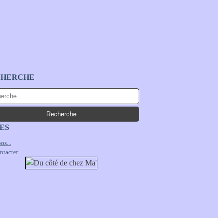
CHERCHE
ES
os...
ntacter