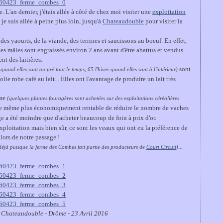
L'an dernier, j'étais allée à côté de chez moi visiter une
exploitation
 je suis allée à peine plus loin, jusqu'à
Chateaudouble
pour visiter la
s yaourts, de la viande, des terrines et saucissons au boeuf. En effet,
 Les mâles sont engraissés environ 2 ans avant d'être abattus et vendus
t des laitières.
sont
 quand elles sont au pré tout le temps, 65 l'hiver quand elles sont à l'intérieur)
olie robe café au lait... Elles ont l'avantage de produire un lait très
ome
(quelques plantes fouragères sont achetées sur des exploitations céréalières
le même plus économiquement rentable de réduire le nombre de vaches
e a été moindre que d'acheter beaucoup de foin à prix d'or.
xploitation mais bien sûr, ce sont les veaux qui ont eu la préférence de
 lors de notre passage !
...
déjà puisque la ferme des Combes fait partie des producteurs de
Court Circuit
)
 Chateaudouble - Drôme - 23 Avril 2016