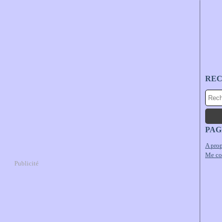
RE
PAG
A prop
Me co
Publicité