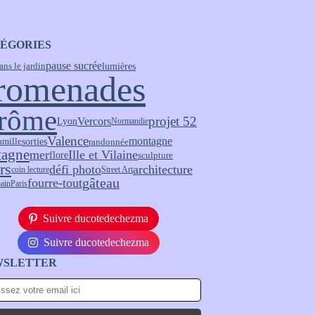
ÉGORIES
pause sucrée
lumières
ans le jardin
romenades
rôme
projet 52
Vercors
Lyon
Normandie
Valence
montagne
sorties
randonnée
amille
tagne
mer
Ille et Vilaine
flore
sculpture
rs
défi photo
architecture
coin lecture
Street Art
fourre-tout
gâteau
bain
Paris
Suivre ducotedechezma
Suivre ducotedechezma
WSLETTER