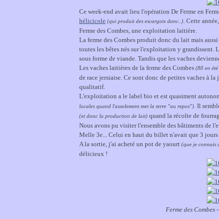
Ce week-end avait lieu l'opération De Ferme en Ferme. 
hélicicole
. Cette année,
(qui produit des escargots donc..)
Ferme des Combes, une exploitation laitière.
La ferme des Combes produit donc du lait mais aussi de
toutes les bêtes nés sur l'exploitation y grandissent.
sous forme de viande. Tandis que les vaches deviennen
Les vaches laitières de la ferme des Combes
(80 en été
de race jersiaise. Ce sont donc de petites vaches à la j
qualitatif.
L'exploitation a le label bio et est quasiment auton
. Il semb
locales quand l'assolement met la terre "au repos")
quand la récolte de fourrag
(et donc la production de lait)
Nous avons pu visiter l'ensemble des bâtiments de l'e
Melle 3e... Celui en haut du billet n'avait que 3 jours
A la sortie, j'ai acheté un pot de yaourt
(que je connais 
délicieux !
Ferme des Combes -