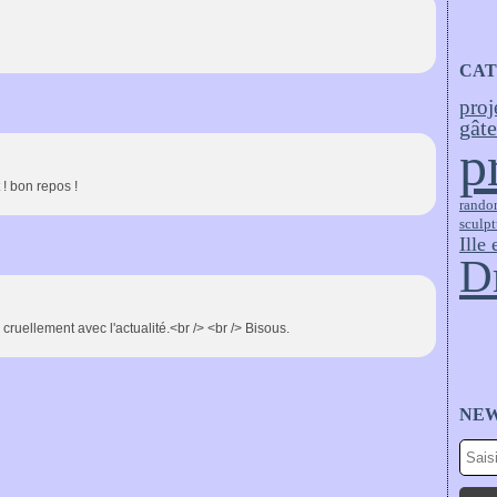
CAT
proj
gât
p
 ! bon repos !
rando
sculpt
Ille 
D
 cruellement avec l'actualité.<br /> <br /> Bisous.
NE