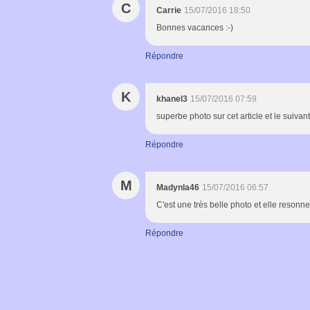
C
Carrie
15/07/2016 18:50
Bonnes vacances :-)
Répondre
K
khanel3
15/07/2016 07:59
superbe photo sur cet article et le suivant
Répondre
M
Madynla46
15/07/2016 06:57
C'est une très belle photo et elle resonne
Répondre