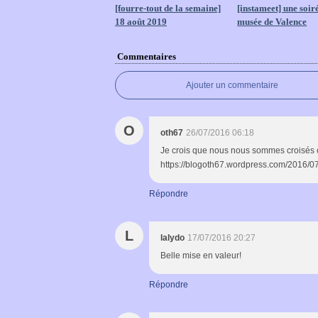
[fourre-tout de la semaine]
[instameet] une soir
18 août 2019
musée de Valence
Commentaires
Ajouter un commentaire
O
oth67
26/07/2016 06:18
Je crois que nous nous sommes croisés ce 
https://blogoth67.wordpress.com/2016/07
Répondre
L
lalydo
17/07/2016 20:27
Belle mise en valeur!
Répondre