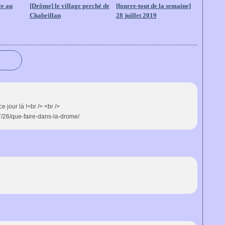
ée au
[Drôme] le village perché de
[fourre-tout de la semaine]
Chabrillan
28 juillet 2019
jour là !<br /> <br />
/26/que-faire-dans-la-drome/