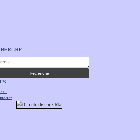
CHERCHE
ES
os...
ntacter