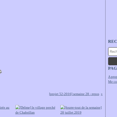
RE
PAG
A prop
Me co
[projet 52-2016] semaine 28 - repos