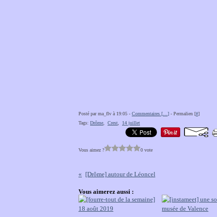
Posté par ma_flv à 19:05 -
Commentaires [
…
]
- Permalien [
#
]
Tags:
Drôme
,
Crest
,
14 juillet
Vous aimez ?
0 vote
[Drôme] autour de Léoncel
Vous aimerez aussi :