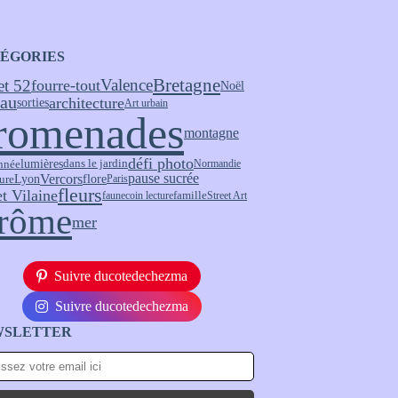
ÉGORIES
Bretagne
Valence
et 52
fourre-tout
Noël
eau
architecture
sorties
Art urbain
romenades
montagne
défi photo
nnée
lumières
dans le jardin
Normandie
pause sucrée
Vercors
flore
ure
Lyon
Paris
fleurs
et Vilaine
faune
coin lecture
famille
Street Art
rôme
mer
Suivre ducotedechezma
Suivre ducotedechezma
WSLETTER