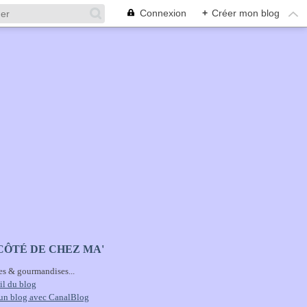
Connexion
+
Créer mon blog
CÔTÉ DE CHEZ MA'
es & gourmandises...
il du blog
 un blog avec CanalBlog