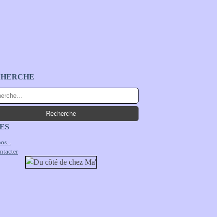
CHERCHE
ES
os...
ntacter