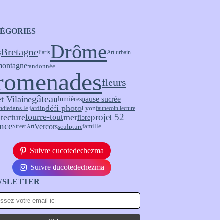
ÉGORIES
Drôme
Bretagne
s
Paris
Art urbain
montagne
randonnée
romenades
fleurs
gâteau
et Vilaine
pause sucrée
lumières
défi photo
Lyon
ndie
dans le jardin
faune
coin lecture
fourre-tout
projet 52
itecture
mer
flore
nce
Vercors
sculpture
Street Art
famille
Suivre ducotedechezma
Suivre ducotedechezma
WSLETTER