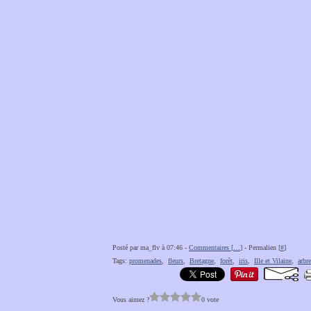
Posté par ma_flv à 07:46 -
Commentaires [
…
]
- Permalien [
#
]
Tags:
promenades
,
fleurs
,
Bretagne
,
forêt
,
iris
,
Ille et Vilaine
,
arbr
Vous aimez ?
0 vote