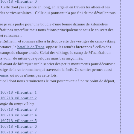
. Celle dont j'ai arpenté en long, en large et en travers les allées et les
des sorties scolaires... Celle qui pourtant n'a pas fini de me dévoiler tous
e je suis partie pour une boucle d'une bonne dizaine de kilomètres
n'était pas superflue mais nous étions principalement sous le couvert des
et ruisseaux...
 Ruffien... et sommes allés à la découverte des vestiges du camp viking
portance, la
bataille de Trans
, oppose les armées bretonnes à celles des
es camps de chaque armée. Celui des vikings, le camp de M'na, était un
urs voir... de même que quelques murs bas maçonnés.
al avant de bifurquer sur le sentier des petits monuments pour découvrir
tige de la voie romaine qui traversait la forêt. Ce sentier permet aussi
ouans
, où nous n'irons pas cette fois.
cipal dont nous terminerons le tour pour revenir à notre point de départ,
Angle du camp viking