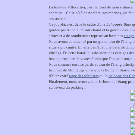
La forêt de Villecartier, c'est la forêt de mon enfance..
chemins... Celle où à de nombreuses reprises, j'ai fait 
ses secrets !
Ce jour-là, c'est dans le cadre d'une
Echappée Baie
qu
guidée par Alice. Il faisait chaud et la gourde d'eau 
arbres et à de nombreuses reprises au bord des
étangs
Nous avons commencé par un grand tour de l'étang de
situé à proximité. En effet, en 939, une bataille d'im
vikings. De cette bataille, subsistent des vestiges d
losange entouré de vastes fossés que l'on peut toujo
Nous sommes ensuite partis autour de l'étang princip
la Croix de Montaugé ainsi que la borne milliaire, ves
d'aller voir l'
auge des sabotiers
ou la
colonne des Ch
Finalement, nous retrouverons le bout de l'étang prin
au niveau du parking...