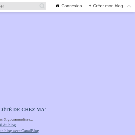
Connexion
+
Créer mon blog
CÔTÉ DE CHEZ MA'
es & gourmandises...
il du blog
 un blog avec CanalBlog