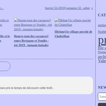
....
[projet 52-2016] semaine 32 - arbre
CAT
sortie
[Drôme] le village perché de
Noël
p
le et le
[fourre-tout des vacances]
Chabrillan
e
entre Bretagne et Vendée -
été 2019 - instants balades
Ille 
Norma
arch
Vale
NE
mais pris le temps de découvrir cette forêt...