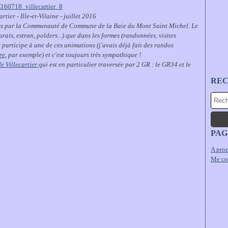
rtier - Ille-et-Vilaine - juillet 2016
es par la Communauté de Commune de la Baie du Mont Saint Michel. Le
arais, estran, polders...) que dans les formes (randonnées, visites
 je participe à une de ces animations (j'avais déjà fait des randos
re
, par exemple) et c'est toujours très sympathique !
de Villecartier
qui est en particulier traversée par 2 GR : le GR34 et le
RE
PAG
A prop
Me co