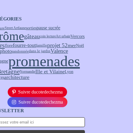
ÉGORIES
pause sucrée
ure
sorties
Street Art
faune
rôme
gâteau
Vercors
coin lecture
Art urbain
rs
fourre-tout
projet 52
mer
flore
Noël
famille
Valence
 photo
randonnée
dans le jardin
promenades
agne
retagne
Ille et Vilaine
Lyon
Normandie
architecture
res
Suivre ducotedechezma
Suivre ducotedechezma
WSLETTER