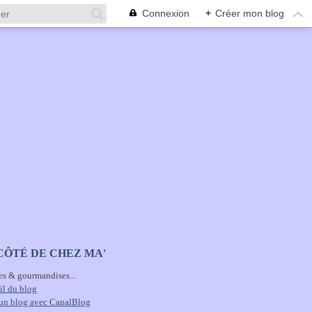
Connexion
+
Créer mon blog
CÔTÉ DE CHEZ MA'
es & gourmandises...
il du blog
 un blog avec CanalBlog