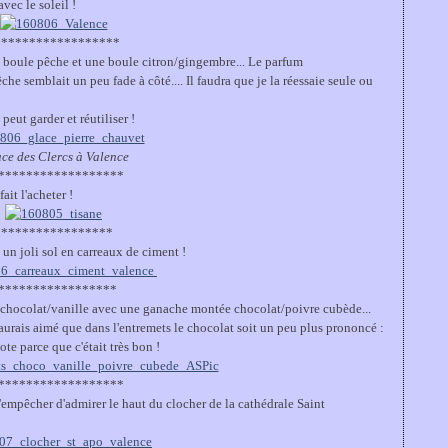
avec le soleil !
******************
e boule pêche et une boule citron/gingembre... Le parfum
êche semblait un peu fade à côté.... Il faudra que je la réessaie seule ou
peut garder et réutiliser !
ace des Clercs à Valence
******************
ait l'acheter !
*****************
t un joli sol en carreaux de ciment !
*****************
ets chocolat/vanille avec une ganache montée chocolat/poivre cubède...
j'aurais aimé que dans l'entremets le chocolat soit un peu plus prononcé :
pote parce que c'était très bon !
******************
empêcher d'admirer le haut du clocher de la cathédrale Saint