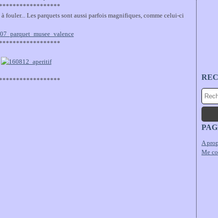
******************
 à fouler... Les parquets sont aussi parfois magnifiques, comme celui-ci
******************
RE
******************
PAG
A prop
Me co