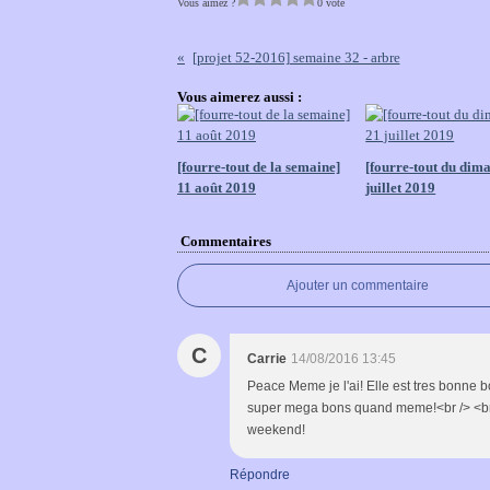
Vous aimez ?
0 vote
[projet 52-2016] semaine 32 - arbre
Vous aimerez aussi :
[fourre-tout de la semaine]
[fourre-tout du dim
11 août 2019
juillet 2019
Commentaires
Ajouter un commentaire
C
Carrie
14/08/2016 13:45
Peace Meme je l'ai! Elle est tres bonne b
super mega bons quand meme!<br /> <br /> A
weekend!
Répondre