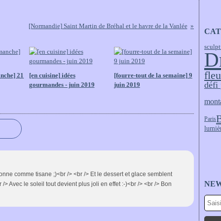
[Normandie] Saint Martin de Bréhal et le havre de la Vanlée
CAT
sculpt
D
fleu
anche] 21
[en cuisine] idées
[fourre-tout de la semaine] 9
défi
gourmandes - juin 2019
juin 2019
mont
B
Paris
lumiè
onne comme tisane ;)<br /> <br /> Et le dessert et glace semblent
NE
vec le soleil tout devient plus joli en effet :-)<br /> <br /> Bon