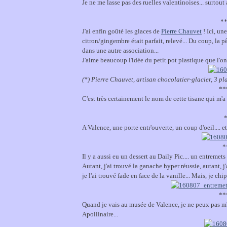
Je ne me lasse pas des ruelles valentinoises... surtout 
*
J'ai enfin goûté les glaces de
Pierre Chauvet
! Ici, un
citron/gingembre était parfait, relevé... Du coup, la p
dans une autre association...
J'aime beaucoup l'idée du petit pot plastique que l'on 
(*) Pierre Chauvet, artisan chocolatier-glacier, 3 pl
**
C'est très certainement le nom de cette tisane qui m'a f
A Valence, une porte entr'ouverte, un coup d'oeil.... e
*
Il y a aussi eu un dessert au Daily Pic.... un entrem
Autant, j'ai trouvé la ganache hyper réussie, autant, 
je l'ai trouvé fade en face de la vanille... Mais, je chi
**
Quand je vais au musée de Valence, je ne peux pas m'
Apollinaire...