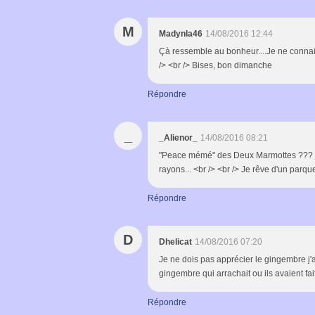
M
Madynla46
14/08/2016 12:44
Çà ressemble au bonheur....Je ne connais
/> <br /> Bises, bon dimanche
Répondre
_
_Alienor_
14/08/2016 08:21
"Peace mémé" des Deux Marmottes ??? je ne
rayons... <br /> <br /> Je rêve d'un parq
Répondre
D
Dhelicat
14/08/2016 07:20
Je ne dois pas apprécier le gingembre j'
gingembre qui arrachait ou ils avaient fa
Répondre