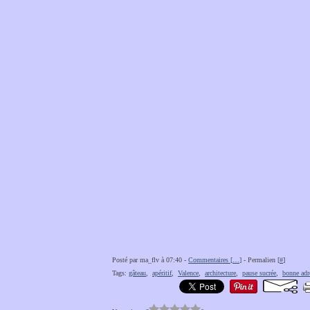
Posté par ma_flv à 07:40 -
Commentaires [
…
]
- Permalien [
#
]
Tags:
gâteau
,
apéritif
,
Valence
,
architecture
,
pause sucrée
,
bonne adr