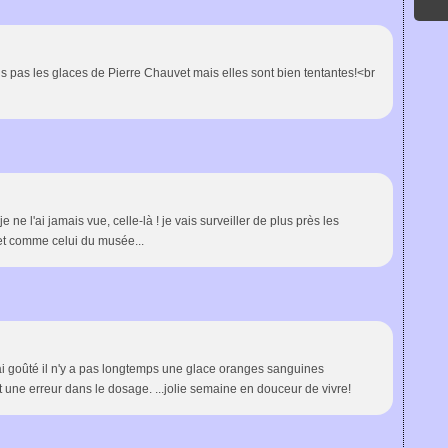
 pas les glaces de Pierre Chauvet mais elles sont bien tentantes!<br
 l'ai jamais vue, celle-là ! je vais surveiller de plus près les
uet comme celui du musée...
ai goûté il n'y a pas longtemps une glace oranges sanguines
it une erreur dans le dosage. ...jolie semaine en douceur de vivre!