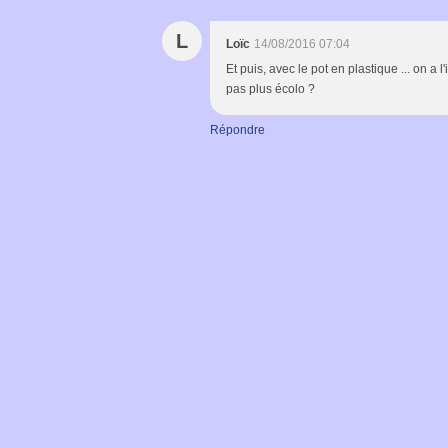
L
Loïc
14/08/2016 07:04
Et puis, avec le pot en plastique ... on a 
pas plus écolo ?
Répondre