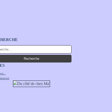
CHERCHE
ES
os...
ntacter