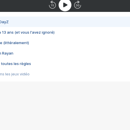
 DayZ
 a 13 ans (et vous l'avez ignoré)
e (littéralement)
im Rayan
 toutes les règles
s les jeux vidéo
us choquant de Rockstar ? - Le scandale BULLY
e plus moche de Steam
du RÊVE tourne au CAUCHEMAR
pendant 8 heures
it… à tort