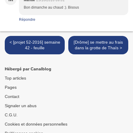
Manue
23/10/2016 09:01
Bon dimanche au chaud :). Bisous
Répondre
< [projet 52-2016] semaine
[Drôme] se mettre au frais
42 - feuille
dans la grotte de Thaïs >
Hébergé par Canalblog
Top articles
Pages
Contact
Signaler un abus
C.G.U.
Cookies et données personnelles