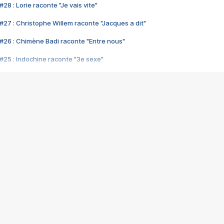
28 : Lorie raconte "Je vais vite"
#27 : Christophe Willem raconte "Jacques a dit"
#26 : Chimène Badi raconte "Entre nous"
#25 : Indochine raconte "3e sexe"
#24 : Zaho raconte "C'est chelou"
#23 : Patrick Bruel raconte "Au café des délices"
#22 : Kyo raconte "Le chemin"
#21 : Nolwenn Leroy raconte "Cassé"
#20 : Patrick Hernandez raconte "Born to be alive"
#19 : Lorie raconte "Près de moi"
#18 : Michael Jones raconte "A nos actes manqués" (avec Jean-Jacque
#17 : Khaled raconte "Aïcha"
#16 : Corneille raconte "Parce qu'on vient de loin"