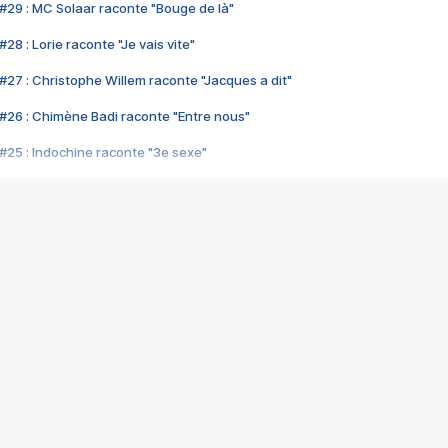
#29 : MC Solaar raconte "Bouge de là"
28 : Lorie raconte "Je vais vite"
#27 : Christophe Willem raconte "Jacques a dit"
#26 : Chimène Badi raconte "Entre nous"
#25 : Indochine raconte "3e sexe"
#24 : Zaho raconte "C'est chelou"
#23 : Patrick Bruel raconte "Au café des délices"
#22 : Kyo raconte "Le chemin"
#21 : Nolwenn Leroy raconte "Cassé"
#20 : Patrick Hernandez raconte "Born to be alive"
#19 : Lorie raconte "Près de moi"
#18 : Michael Jones raconte "A nos actes manqués" (avec Jean-Jacque
#17 : Khaled raconte "Aïcha"