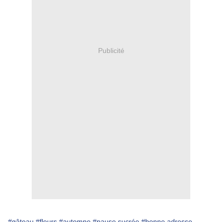
Publicité
#gâteau
#fleurs
#automne
#pause sucrée
#bonne adresse