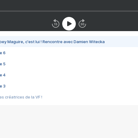
bey Maguire, c'est lui ! Rencontre avec Damien Witecka
e 6
e 5
e 4
e 3
s créatrices de la VF !
e 2
e 1
e Mektoub My Love arrive enfin ! Rencontre avec Shaïn Boumedine et Sal