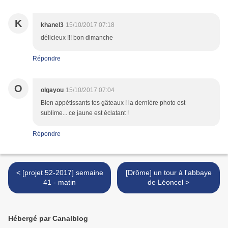
K
khanel3
15/10/2017 07:18
délicieux !!! bon dimanche
Répondre
O
olgayou
15/10/2017 07:04
Bien appétissants tes gâteaux ! la dernière photo est
sublime... ce jaune est éclatant !
Répondre
< [projet 52-2017] semaine
[Drôme] un tour à l'abbaye
41 - matin
de Léoncel >
Hébergé par Canalblog