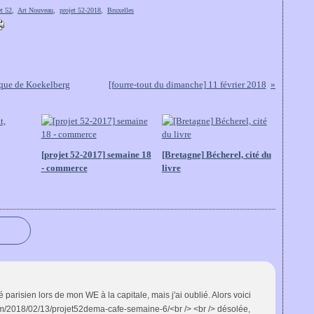
et 52
,
Art Nouveau
,
projet 52-2018
,
Bruxelles
lique de Koekelberg
[fourre-tout du dimanche] 11 février 2018
[projet 52-2017] semaine 18
[Bretagne] Bécherel, cité du
- commerce
livre
parisien lors de mon WE à la capitale, mais j'ai oublié. Alors voici
m/2018/02/13/projet52dema-cafe-semaine-6/<br /> <br /> désolée,