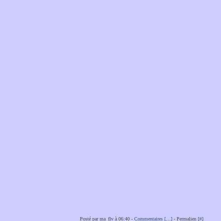
Posté par ma_flv à 06:40 -
Commentaires [
…
]
- Permalien [
#
]