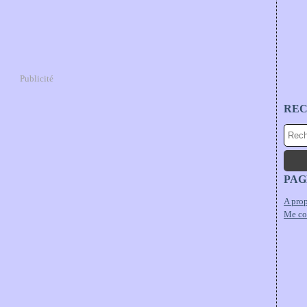
Publicité
RE
PAG
A prop
Me co