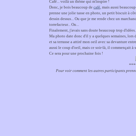
Café... voilà un thème qui m'inspire !
Donc, je bois beaucoup de
café
, mais aussi beaucou
prenne une jolie tasse en photo, un petit biscuit à côté 
dessin dessus... Ou que je me rende chez un marchand 
torrefacteur... Ou...
Finalement, j'avais sans doute beaucoup trop d'idées..
Ma photo date donc d'il y a quelques semaines, lors
et sa terrasse a attiré mon oeil avec sa devanture entr
aussi le coup d'oeil, mais ce soir-là, il commençait à s
Ce sera pour une prochaine fois !
***
Pour voir comment les autres participants prennen