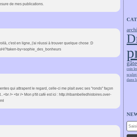
 mesure de mes publications.
CAT
arch
D
 voilà, c'est en ligne, j'ai réussi à trouver quelque chose :D
p
3sH/?taken-by=sophie_des_bonheurs
gât
coin le
sculpt
dans l
ntes qui attrapent le regard, celle-ci me plait avec ses "ronds" façon
.<br /> <br /> Mon p'tit café est ici : http://ribambelledhistoires.over-
tml
NE