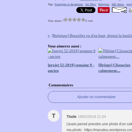
Tags:
Enseignes et devantures
,
Art Déco
,
Belgique
,
défi photo
,
proj
Vous aimez ?
0 vote
[Belgique] Bruxelles vu d'en haut, depuis la basi
Vous aimerez aussi :
[projet 52-2019] semaine 9 -
[Drôme] Cliousclat,
ancien
calmement....
Commentaires
Ajouter un commentaire
T
Thalie
19/02/2018 21:04
j'avais pensé prendre une photo d'un café 
ma photo : https://macatou.wordpress.co