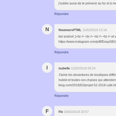
j'oublie aussi de te prévenir au fur et à
Répondre
N
NounoursPTML
11/02/2018 13:18
bel endroit ;)<br /> <br /> <br /> <br /> et
https://www.instagram.com/p/BfDsayGB
Répondre
I
isabelle
11/02/2018 09:24
J'aime les devantures de boutiques différe
hublot et toutes ces chaises qui attendent..
blog.com/2018/02/projet-52-2018-cafe.h
Répondre
F
Flo
10/02/2018 20:57