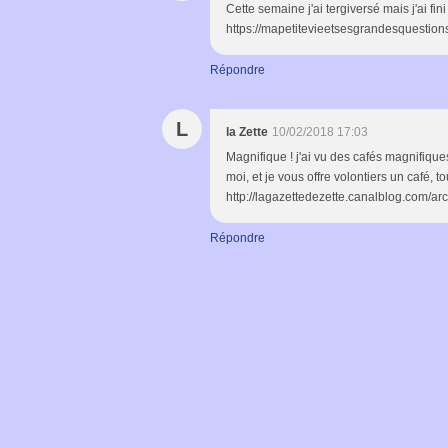
Cette semaine j'ai tergiversé mais j'ai fini
https://mapetitevieetsesgrandesquestion
Répondre
L
la Zette
10/02/2018 17:03
Magnifique ! j'ai vu des cafés magnifique
moi, et je vous offre volontiers un café, tou
http://lagazettedezette.canalblog.com/arc
Répondre