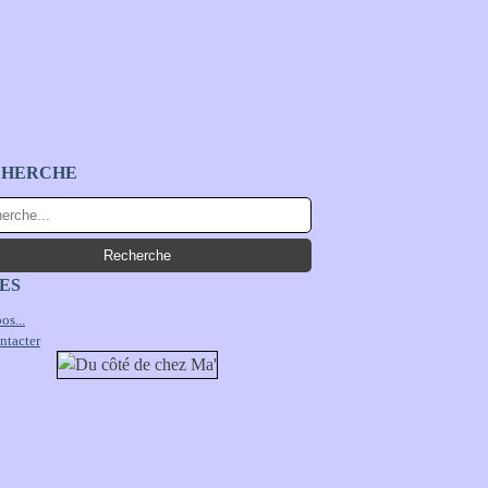
CHERCHE
ES
os...
ntacter