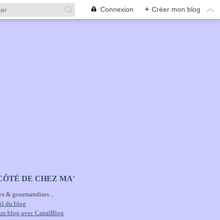
Connexion
+
Créer mon blog
CÔTÉ DE CHEZ MA'
es & gourmandises...
il du blog
 un blog avec CanalBlog