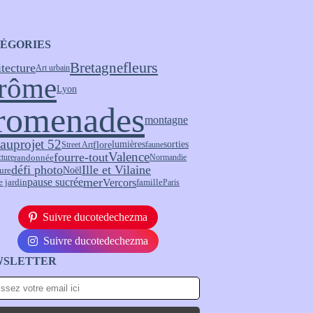
ÉGORIES
fleurs
Bretagne
itecture
Art urbain
rôme
Lyon
romenades
montagne
eau
projet 52
flore
lumières
sorties
Street Art
faune
Valence
fourre-tout
randonnée
cture
Normandie
défi photo
Ille et Vilaine
Noël
ure
pause sucrée
mer
Vercors
e jardin
famille
Paris
Suivre ducotedechezma
Suivre ducotedechezma
WSLETTER