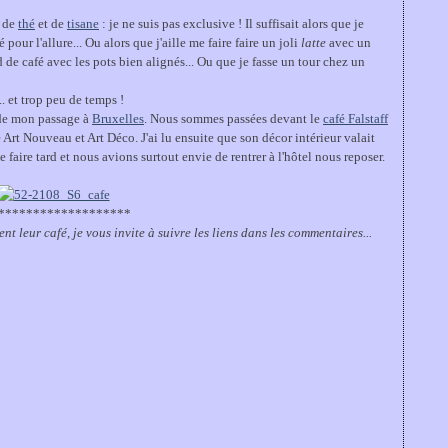
p de
thé
et de
tisane
: je ne suis pas exclusive ! Il suffisait alors que je
pour l'allure... Ou alors que j'aille me faire faire un joli
latte
avec un
de café avec les pots bien alignés... Ou que je fasse un tour chez un
. et trop peu de temps !
 de mon passage à
Bruxelles
. Nous sommes passées devant le
café Falstaff
e Art Nouveau et Art Déco. J'ai lu ensuite que son décor intérieur valait
e faire tard et nous avions surtout envie de rentrer à l'hôtel nous reposer.
*******************
t leur café, je vous invite à suivre les liens dans les commentaires...