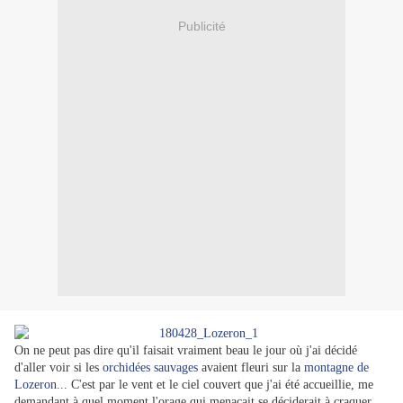
Publicité
On ne peut pas dire qu'il faisait vraiment beau le jour où j'ai décidé
d'aller voir si les
orchidées sauvages
avaient fleuri sur la
montagne de
Lozeron
... C'est par le vent et le ciel couvert que j'ai été accueillie, me
demandant à quel moment l'orage qui menaçait se déciderait à craquer...