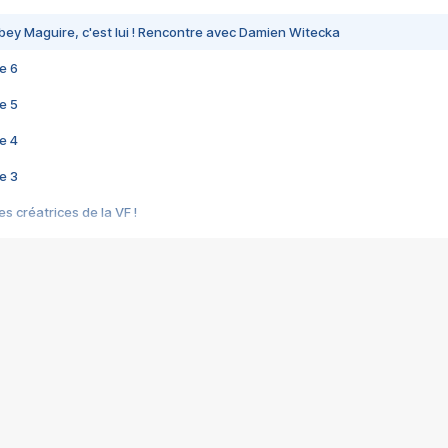
bey Maguire, c'est lui ! Rencontre avec Damien Witecka
e 6
e 5
e 4
e 3
s créatrices de la VF !
e 2
e 1
e Mektoub My Love arrive enfin ! Rencontre avec Shaïn Boumedine et Sal
i : après Toni en famille
elle réalise le bouleversant Dites lui que je l'aime
ais ! Rencontre autour de Vie privée de Rebecca Zlotowski