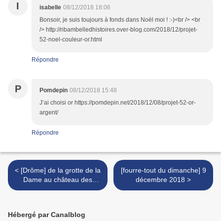
I
isabelle
08/12/2018 18:06
Bonsoir, je suis toujours à fonds dans Noël moi ! :-)<br /> <br
/> http://ribambelledhistoires.over-blog.com/2018/12/projet-
52-noel-couleur-or.html
Répondre
P
Pomdepin
08/12/2018 15:48
J’ai choisi or https://pomdepin.net/2018/12/08/projet-52-or-
argent/
Répondre
< [Drôme] de la grotte de la
[fourre-tout du dimanche] 9
Dame au château des
décembre 2018 >
Cornillans...
Hébergé par Canalblog