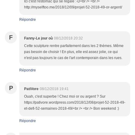
Ici c'est l'estomac qui se regale :-D<br /> <br />
http://myselftoo.me/2018/12/09/projet-52-2018-49-or-argent/
Répondre
F
Fanny-Le jour où
08/12/2018 20:32
Cette sculpture rentre parfaitement dans les 2 thèmes. Même
pas besoin de choisir ! En plus, elle est assez jolie, ce qui
n'est pas toujours le cas de l'art contemporain dans les rues.
Répondre
P
PatiVore
08/12/2018 19:41
Ouah, c'est superbe ! Chez moi or ou argent ? Sur
https://pativore.wordpress.com/2018/12/08/projet-52-2018-49-
et-defi-52-semaines-2018-49/<br /> <br /> Bon weekend :)
Répondre