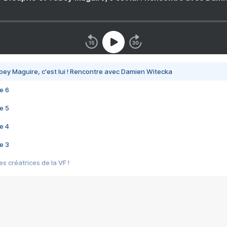
bey Maguire, c'est lui ! Rencontre avec Damien Witecka
e 6
e 5
e 4
e 3
s créatrices de la VF !
e 2
e 1
e Mektoub My Love arrive enfin ! Rencontre avec Shaïn Boumedine et Sal