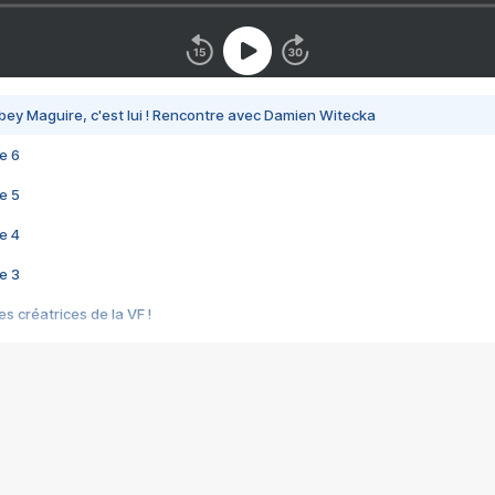
bey Maguire, c'est lui ! Rencontre avec Damien Witecka
e 6
e 5
e 4
e 3
s créatrices de la VF !
e 2
e 1
e Mektoub My Love arrive enfin ! Rencontre avec Shaïn Boumedine et Sal
i : après Toni en famille