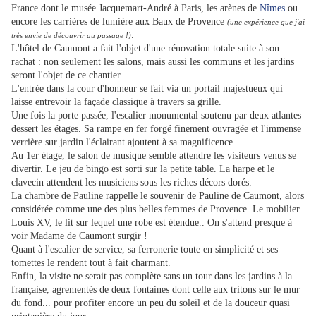
France dont le musée Jacquemart-André à Paris, les arènes de
Nîmes
ou
encore les carrières de lumière aux Baux de Provence
(une expérience que j'ai
.
très envie de découvrir au passage !)
L'hôtel de Caumont a fait l'objet d'une rénovation totale suite à son
rachat : non seulement les salons, mais aussi les communs et les jardins
seront l'objet de ce chantier.
L'entrée dans la cour d'honneur se fait via un portail majestueux qui
laisse entrevoir la façade classique à travers sa grille.
Une fois la porte passée, l'escalier monumental soutenu par deux atlantes
dessert les étages. Sa rampe en fer forgé finement ouvragée et l'immense
verrière sur jardin l'éclairant ajoutent à sa magnificence.
Au 1er étage, le salon de musique semble attendre les visiteurs venus se
divertir. Le jeu de bingo est sorti sur la petite table. La harpe et le
clavecin attendent les musiciens sous les riches décors dorés.
La chambre de Pauline rappelle le souvenir de Pauline de Caumont, alors
considérée comme une des plus belles femmes de Provence. Le mobilier
Louis XV, le lit sur lequel une robe est étendue.. On s'attend presque à
voir Madame de Caumont surgir !
Quant à l'escalier de service, sa ferronerie toute en simplicité et ses
tomettes le rendent tout à fait charmant.
Enfin, la visite ne serait pas complète sans un tour dans les jardins à la
française, agrementés de deux fontaines dont celle aux tritons sur le mur
du fond... pour profiter encore un peu du soleil et de la douceur quasi