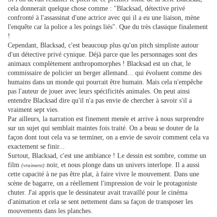
cela donnerait quelque chose comme : "Blacksad, détective privé
confronté à l'assassinat d'une actrice avec qui il a eu une liaison, mène
l'enquête car la police a les poings liés". Que du très classique finalement
!
Cependant, Blacksad, c'est beaucoup plus qu'un pitch simpliste autour
d'un détective privé cynique. Déjà parce que les personnages sont des
animaux complètement anthropomorphes ! Blacksad est un chat, le
commissaire de policier un berger allemand... qui évoluent comme des
humains dans un monde qui pourrait être humain. Mais cela n'empêche
pas l'auteur de jouer avec leurs spécificités animales. On peut ainsi
entendre Blacksad dire qu'il n'a pas envie de chercher à savoir s'il a
vraiment sept vies.
Par ailleurs, la narration est finement menée et arrive à nous surprendre
sur un sujet qui semblait maintes fois traité. On a beau se douter de la
façon dont tout cela va se terminer, on a envie de savoir comment cela va
exactement se finir...
Surtout, Blacksad, c'est une ambiance ! Le dessin est sombre, comme un
film
noir, et nous plonge dans un univers interlope. Il a aussi
(vraiment)
cette capacité à ne pas être plat, à faire vivre le mouvement. Dans une
scène de bagarre, on a réellement l'impression de voir le protagoniste
chuter. J'ai appris que le dessinateur avait travaillé pour le cinéma
d'animation et cela se sent nettement dans sa façon de transposer les
mouvements dans les planches.