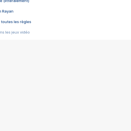
e (littéralement)
im Rayan
 toutes les règles
s les jeux vidéo
us choquant de Rockstar ? - Le scandale BULLY
e plus moche de Steam
du RÊVE tourne au CAUCHEMAR
pendant 8 heures
it… à tort
umiliés par un jeu vidéo
ire - Final Fantasy 8
ti un empire - Age of Empires
story DOFUS