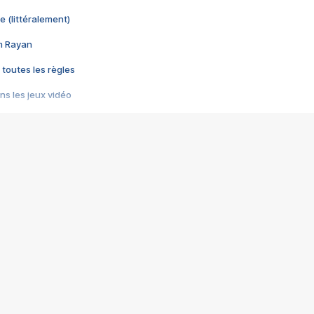
e (littéralement)
im Rayan
 toutes les règles
s les jeux vidéo
us choquant de Rockstar ? - Le scandale BULLY
e plus moche de Steam
du RÊVE tourne au CAUCHEMAR
pendant 8 heures
it… à tort
umiliés par un jeu vidéo
ire - Final Fantasy 8
ti un empire - Age of Empires