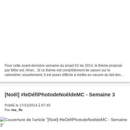
Pour cette avant-dernière semaine du projet 52 de 2014, le thème proposé
par Milie est: Hiver... Si ce thème est complètement de saison sur le
calendrier, visuellement, il est assez difficile à mettre en oeuvre du fait des
températures très clémentes...
[Noël] #leDéfiPhotodeNoëldeMC - Semaine 3
Publié le 17/12/2014 à 07:45
Par
ma_flv