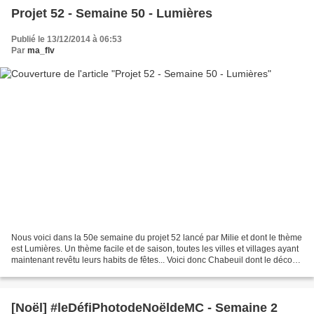
Projet 52 - Semaine 50 - Lumières
Publié le 13/12/2014 à 06:53
Par
ma_flv
Nous voici dans la 50e semaine du projet 52 lancé par Milie et dont le thème
est Lumières. Un thème facile et de saison, toutes les villes et villages ayant
maintenant revêtu leurs habits de fêtes... Voici donc Chabeuil dont le décor
lumineux a un peu...
[Noël] #leDéfiPhotodeNoëldeMC - Semaine 2