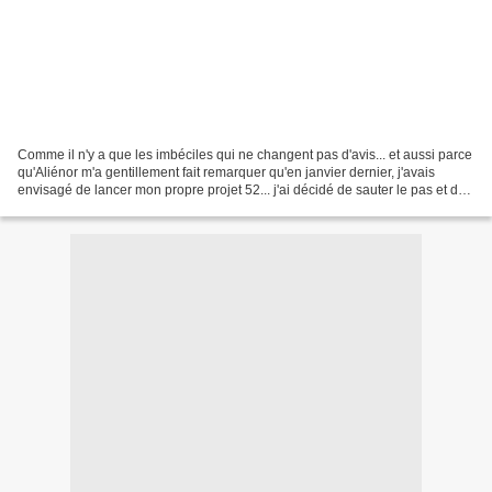
Comme il n'y a que les imbéciles qui ne changent pas d'avis... et aussi parce
qu'Aliénor m'a gentillement fait remarquer qu'en janvier dernier, j'avais
envisagé de lancer mon propre projet 52... j'ai décidé de sauter le pas et de
lancer donc : le projet...